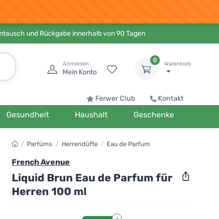
Umtausch und Rückgabe innerhalb von 90 Tagen
0
Anmelden
Warenkorb
Mein Konto
Ferwer Club
Kontakt
Gesundheit
Haushalt
Geschenke
/
Parfüms
/
Herrendüfte
/
Eau de Parfum
French Avenue
Liquid Brun Eau de Parfum für
Herren 100 ml