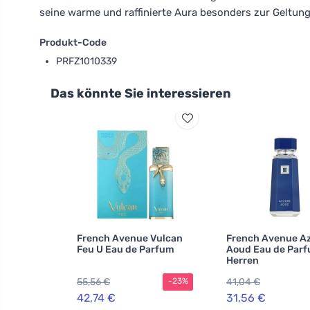
seine warme und raffinierte Aura besonders zur Geltun
Produkt-Code
PRFZ1010339
Das könnte Sie interessieren
French Avenue Vulcan
French Avenue A
Feu U Eau de Parfum
Aoud Eau de Parf
Herren
55,56 €
41,04 €
-23%
42,74 €
31,56 €