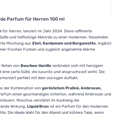
 de Parfum für Herren 100 ml
m
für Herren, lanciert im Jahr 2024. Diese raffinierte
Süße und tiefholzige Akkorde zu einer modernen, fesselnden
kante Mischung aus
Zimt, Kardamom und Bergamotte
, ergänzt
einen frischen Funken und zugleich angenehme Wärme
e Noten von
Bourbon-Vanille
verbinden sich mit harzigem
 eine zarte Süße, die luxuriös und anspruchsvoll wirkt. Die
 harmoniert perfekt mit dem würzigen Auftakt.
 aus der Kombination von
geröstetem Praliné, Ambroxan,
m Parfum einen gourmandigen Unterton, während Ambroxan und
isteuern. Moschus verstärkt im Ausklang die
ltende Wirkung.
Liquid Brun
ist ein Parfum für den modernen
te. Die ideale Wahl für den Abend und kühlere Tage, wenn