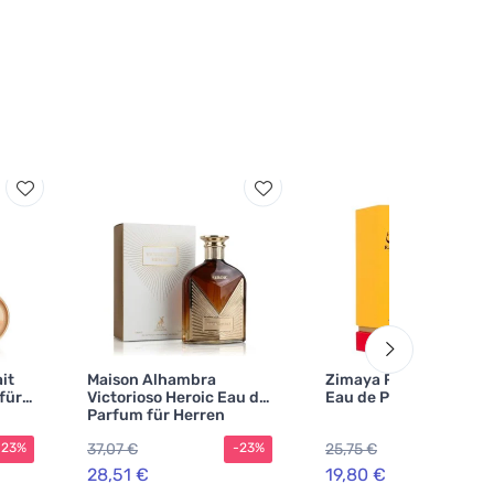
it
Maison Alhambra
Zimaya Rabab Pulp U
für
Victorioso Heroic Eau de
Eau de Parfum
Parfum für Herren
37,07 €
25,75 €
-23%
-23%
-2
28,51 €
19,80 €