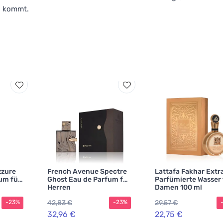
g kommt.
zzure
French Avenue Spectre
Lattafa Fakhar Extra
um für
Ghost Eau de Parfum für
Parfümierte Wasser 
Herren
Damen 100 ml
42,83 €
29,57 €
-23%
-23%
32,96 €
22,75 €