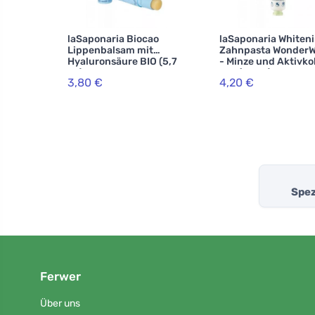
laSaponaria Biocao
laSaponaria Whiten
Lippenbalsam mit
Zahnpasta WonderW
Hyaluronsäure BIO (5,7
- Minze und Aktivko
ml)
BIO (75 ml)
3,80 €
4,20 €
Spez
Ferwer
Über uns