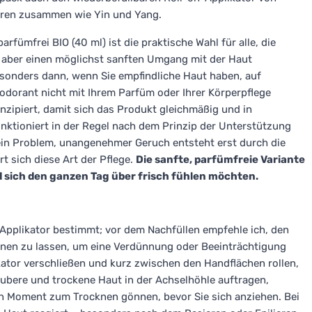
ören zusammen wie Yin und Yang.
fümfrei BIO (40 ml) ist die praktische Wahl für alle, die
 aber einen möglichst sanften Umgang mit der Haut
sonders dann, wenn Sie empfindliche Haut haben, auf
odorant nicht mit Ihrem Parfüm oder Ihrer Körperpflege
onzipiert, damit sich das Produkt gleichmäßig und in
ktioniert in der Regel nach dem Prinzip der Unterstützung
kein Problem, unangenehmer Geruch entsteht erst durch die
t sich diese Art der Pflege.
Die sanfte, parfümfreie Variante
nd sich den ganzen Tag über frisch fühlen möchten.
-Applikator bestimmt; vor dem Nachfüllen empfehle ich, den
knen zu lassen, um eine Verdünnung oder Beeinträchtigung
kator verschließen und kurz zwischen den Handflächen rollen,
aubere und trockene Haut in der Achselhöhle auftragen,
n Moment zum Trocknen gönnen, bevor Sie sich anziehen. Bei