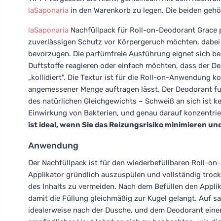
laSaponaria
in den Warenkorb zu legen. Die beiden geh
laSaponaria
Nachfüllpack für Roll-on-Deodorant Grace par
zuverlässigen Schutz vor Körpergeruch möchten, dabei
bevorzugen. Die parfümfreie Ausführung eignet sich be
Duftstoffe reagieren oder einfach möchten, dass der De
„kollidiert". Die Textur ist für die Roll-on-Anwendung k
angemessener Menge auftragen lässt. Der Deodorant fun
des natürlichen Gleichgewichts – Schweiß an sich ist 
Einwirkung von Bakterien, und genau darauf konzentrier
ist ideal, wenn Sie das Reizungsrisiko minimieren u
Anwendung
Der Nachfüllpack ist für den wiederbefüllbaren Roll-on
Applikator gründlich auszuspülen und vollständig troc
des Inhalts zu vermeiden. Nach dem Befüllen den Appli
damit die Füllung gleichmäßig zur Kugel gelangt. Auf s
idealerweise nach der Dusche, und dem Deodorant eine