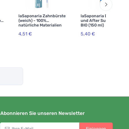
laSaponaria Zahnbürste
laSaponaria Duschgel
pf
(weich) - 100%
und After Sun Shampoo
natürliche Materialien
BIO (150 ml)
4,51 €
5,40 €
Abonnieren Sie unseren Newsletter
Einloggen