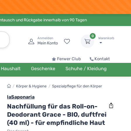
Umtausch und Rückgabe innerhalb von 90 Tagen
0
Anmelden
Warenkorb
Mein Konto
Ferwer Club
Kontakt
Haushalt
Geschenke
Schuhe / Kleidung
/
Körper & Hygiene
/
Spezialpflege für den Körper
laSaponaria
Nachfüllung für das Roll-on-
Deodorant Grace - BIO, duftfrei
(40 ml) - für empfindliche Haut