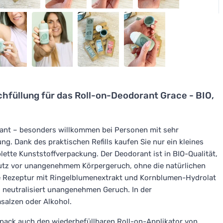
hfüllung für das Roll-on-Deodorant Grace - BIO,
rant – besonders willkommen bei Personen mit sehr
ng. Dank des praktischen Refills kaufen Sie nur ein kleines
lette Kunststoffverpackung. Der Deodorant ist in BIO-Qualität,
utz vor unangenehmem Körpergeruch, ohne die natürlichen
te Rezeptur mit Ringelblumenextrakt und Kornblumen-Hydrolat
d neutralisiert unangenehmen Geruch. In der
salzen oder Alkohol.
pack auch den wiederbefüllbaren Roll-on-Applikator von