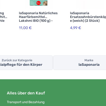
ing
laSaponaria Natürliches
laSaponaria
hite
Haarfärbemittel
Ersatzzahnbürstenkö
hle
Lakshmi BIO (100 g) -
e (weich) (2 Stück)
Haselnuss
11,00 €
4,99 €
Zurück zur Kategorie
Marke
ialpflege für den Körper
laSaponaria
Alles über den Kauf
Transport und Bezahlung