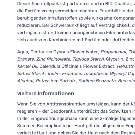
Dieser Nachfüllpack ist parfümfrei und in BIO-Qualität
die Parfümierung vermeiden möchten. Er enthält in der
beruhigenden Inhaltsstoffen sowie wirksame Komponen
reduzieren. Der Schwerpunkt liegt auf Verträglichkeit:
verträglich ist und keinen unangenehmen Film hinterläss
sich auch zum Kombinieren mit Parfüm oder duftenden
Aqua, Centaurea Cyanus Flower Water
, Propanediol, Tri
Branate, Zinc Ricinoleate, Tapioca Starch
, Glycerin, Zi
Kernel Oil
, Calendula Officinalis Flower Extract
, Heliant
Sativa Starch, Inulin, Fructose, Tocopherol, Glyceryl C
Alcohol, Potassium Sorbate, Sodium Benzoate, Benzoic
Weitere Informationen
Wenn Sie von Antitranspirantien umsteigen, kann der 
reagieren – der Deodorant unterdrückt das Schwitzen in
In der Eingewöhnungsphase kann eine 2-malige täglich
Sommer. Bei empfindlicher Haut gilt die allgemeine Emp
verletzte Haut und geben Sie der Haut nach dem Rasieren