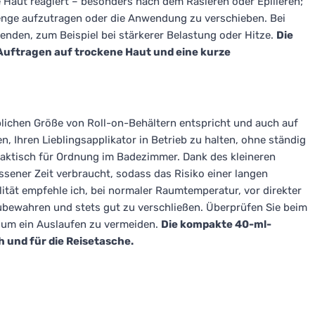
e Haut reagiert – besonders nach dem Rasieren oder Epilieren;
 Menge aufzutragen oder die Anwendung zu verschieben. Bei
nden, zum Beispiel bei stärkerer Belastung oder Hitze.
Die
Auftragen auf trockene Haut und eine kurze
blichen Größe von Roll-on-Behältern entspricht und auch auf
n, Ihren Lieblingsapplikator in Betrieb zu halten, ohne ständig
aktisch für Ordnung im Badezimmer. Dank des kleineren
sener Zeit verbraucht, sodass das Risiko einer langen
ität empfehle ich, bei normaler Raumtemperatur, vor direkter
bewahren und stets gut zu verschließen. Überprüfen Sie beim
, um ein Auslaufen zu vermeiden.
Die kompakte 40-ml-
 und für die Reisetasche.