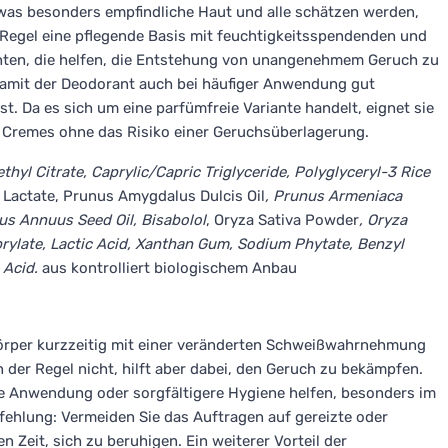
, was besonders empfindliche Haut und alle schätzen werden,
 Regel eine pflegende Basis mit feuchtigkeitsspendenden und
ten, die helfen, die Entstehung von unangenehmem Geruch zu
 damit der Deodorant auch bei häufiger Anwendung gut
t. Da es sich um eine parfümfreie Variante handelt, eignet sie
 Cremes ohne das Risiko einer Geruchsüberlagerung.
ethyl Citrate, Caprylic/Capric Triglyceride, Polyglyceryl-3 Rice
nc Lactate, Prunus Amygdalus Dulcis Oil
, Prunus Armeniaca
hus Annuus Seed Oil, Bisabolol
, Oryza Sativa Powder
, Oryza
aprylate, Lactic Acid, Xanthan Gum, Sodium Phytate, Benzyl
 Acid.
aus kontrolliert biologischem Anbau
Körper kurzzeitig mit einer veränderten Schweißwahrnehmung
 der Regel nicht, hilft aber dabei, den Geruch zu bekämpfen.
e Anwendung oder sorgfältigere Hygiene helfen, besonders im
fehlung: Vermeiden Sie das Auftragen auf gereizte oder
 Zeit, sich zu beruhigen. Ein weiterer Vorteil der