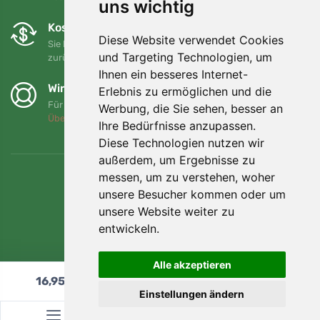
uns wichtig
Kostenloser Umtausch und Rückgabe
Diese Website verwendet Cookies
Sie können Ihre Bestellung jederzeit innerhalb von 90 Tagen
und Targeting Technologien, um
zurückgeben oder umtauschen.
Ihnen ein besseres Internet-
Wir unterstützen Trees.org
Erlebnis zu ermöglichen und die
Für jede Bestellung pflanzen wir einen Baum! Mehr lesen
Werbung, die Sie sehen, besser an
Über uns
.
Ihre Bedürfnisse anzupassen.
Diese Technologien nutzen wir
außerdem, um Ergebnisse zu
messen, um zu verstehen, woher
unsere Besucher kommen oder um
unsere Website weiter zu
entwickeln.
Alle akzeptieren
16,95
€
In den Warenkorb
Einstellungen ändern