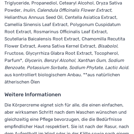
Triglyceride, Propanediol, Cetearyl Alcohol, Oryza Sativa
Powder
, Inulin, Calendula Officinalis Flower Extract
,
Helianthus Annuus Seed Oil, Centella Asiatica Extract,
Camellia Sinensis Leaf Extract, Polygonum Cuspidatum
Root Extract, Rosmarinus Officinalis Leaf Extract,
Scutellaria Baicalensis Root Extract, Chamomilla Recutita
Flower Extract, Avena Sativa Kernel Extract
, Bisabolol
,
Fructose, Glycyrrhiza Glabra Root Extract, Tocopherol,
Parfum*
, Glycerin, Benzyl Alcohol, Xanthan Gum, Sodium
Benzoate, Potassium Sorbate, Sodium Phytate, Lactic Acid.
aus kontrolliert biologischem Anbau. **aus natürlichen
ätherischen Ölen
Weitere Informationen
Die Körpercreme eignet sich für alle, die einen einfachen,
aber wirksamen Schritt nach dem Waschen wünschen und
gleichzeitig eine Pflege bevorzugen, die die Bedürfnisse
empfindlicher Haut respektiert. Sie ist nach der Rasur, nach
dem Aufenthalt im Wind oder in der Kälte sowie nach einem