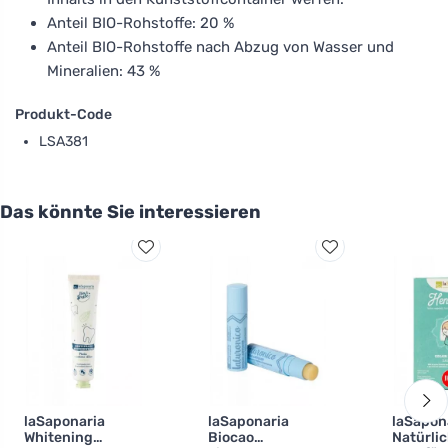
Anteil BIO-Rohstoffe: 20 %
Anteil BIO-Rohstoffe nach Abzug von Wasser und
Mineralien: 43 %
Produkt-Code
LSA381
Das könnte Sie interessieren
laSaponaria
laSaponaria
laSapon
Whitening
Biocao
Natürli