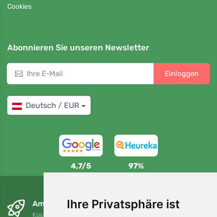
Cookies
Abonnieren Sie unseren Newsletter
Einloggen
Deutsch / EUR
4,7/5
97%
Ihre Privatsphäre ist
Am nächsten Tag und kostenlos
Kostenloser Versand für Bestellungen über 80 EUR