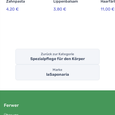
Zahnpasta
Lippenbalsam
Haarfär
WonderWhite -
mit
Lakshmi
4,20 €
3,80 €
11,00 €
Minze und
Hyaluronsäure
g) - Has
Aktivkohle BIO
BIO (5,7 ml)
(75 ml)
Zurück zur Kategorie
Spezialpflege für den Körper
Marke
laSaponaria
Ferwer