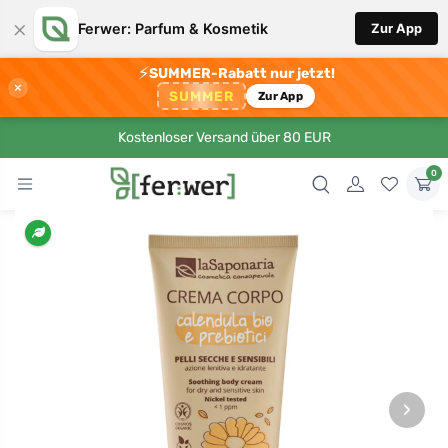
×
Ferwer: Parfum & Kosmetik
Zur App
⚡
SUMMER-Rabatt nur jetzt!
×
SUMMER
Zur App
Kostenloser Versand über 80 EUR
0
›