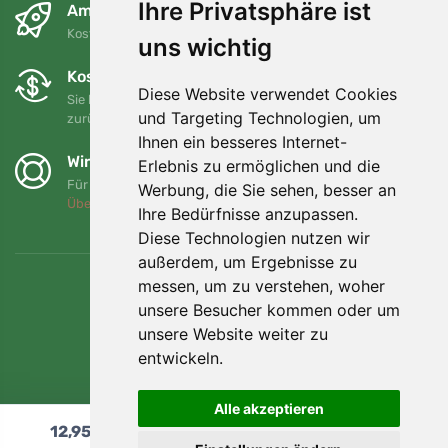
Ihre Privatsphäre ist
Am nächsten Tag und kostenlos
Kostenloser Versand für Bestellungen über 80 EUR
uns wichtig
Kostenloser Umtausch und Rückgabe
Diese Website verwendet Cookies
Sie können Ihre Bestellung jederzeit innerhalb von 90 Tagen
und Targeting Technologien, um
zurückgeben oder umtauschen.
Ihnen ein besseres Internet-
Wir unterstützen Trees.org
Erlebnis zu ermöglichen und die
Für jede Bestellung pflanzen wir einen Baum! Mehr lesen
Werbung, die Sie sehen, besser an
Über uns
.
Ihre Bedürfnisse anzupassen.
Diese Technologien nutzen wir
außerdem, um Ergebnisse zu
messen, um zu verstehen, woher
unsere Besucher kommen oder um
unsere Website weiter zu
entwickeln.
Alle akzeptieren
12,95
€
In den Warenkorb