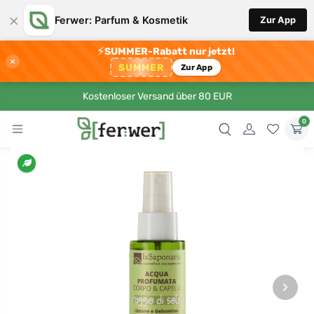
×
Ferwer: Parfum & Kosmetik
Zur App
⚡
SUMMER-Rabatt nur jetzt!
×
SUMMER
Zur App
Kostenloser Versand über 80 EUR
0
›