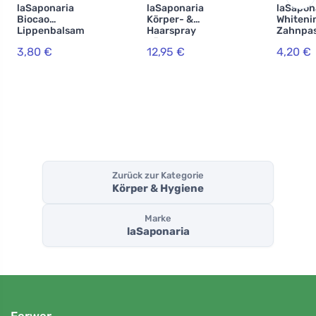
laSaponaria
laSaponaria
laSapon
Biocao
Körper- &
Whiteni
Lippenbalsam
Haarspray
Zahnpa
mit
Körperspray
WonderW
3,80 €
12,95 €
4,20 €
Hyaluronsäure
Pamper - Vanille
Minze u
BIO (5,7 ml)
& Tonka (100 ml) -
Aktivko
für Körper und
(75 ml)
Haare
Zurück zur Kategorie
Körper & Hygiene
Marke
laSaponaria