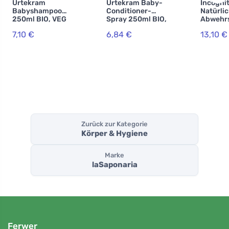
Urtekram
Urtekram Baby-
Incogni
Babyshampoo
Conditioner-
Natürli
250ml BIO, VEG
Spray 250ml BIO,
Abwehrs
VEG
ml - 10
7,10 €
6,84 €
13,10 €
gegen al
Insekte
Zurück zur Kategorie
Körper & Hygiene
Marke
laSaponaria
Ferwer