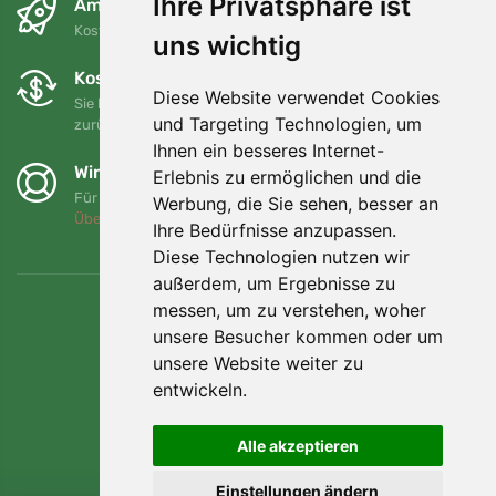
Ihre Privatsphäre ist
Am nächsten Tag und kostenlos
Kostenloser Versand für Bestellungen über 80 EUR
uns wichtig
Kostenloser Umtausch und Rückgabe
Diese Website verwendet Cookies
Sie können Ihre Bestellung jederzeit innerhalb von 90 Tagen
und Targeting Technologien, um
zurückgeben oder umtauschen.
Ihnen ein besseres Internet-
Wir unterstützen Trees.org
Erlebnis zu ermöglichen und die
Für jede Bestellung pflanzen wir einen Baum! Mehr lesen
Werbung, die Sie sehen, besser an
Über uns
.
Ihre Bedürfnisse anzupassen.
Diese Technologien nutzen wir
außerdem, um Ergebnisse zu
messen, um zu verstehen, woher
unsere Besucher kommen oder um
unsere Website weiter zu
entwickeln.
Alle akzeptieren
Einstellungen ändern