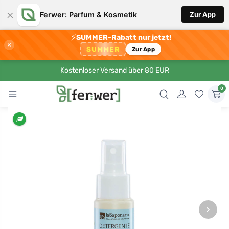
×
Ferwer: Parfum & Kosmetik
Zur App
⚡
SUMMER-Rabatt nur jetzt!
×
SUMMER
Zur App
Kostenloser Versand über 80 EUR
0
›