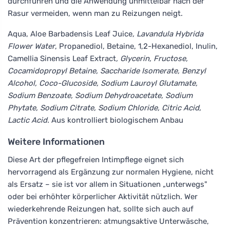
durchführen und die Anwendung unmittelbar nach der
Rasur vermeiden, wenn man zu Reizungen neigt.
Aqua, Aloe Barbadensis Leaf Juice
, Lavandula Hybrida
Flower Water
, Propanediol, Betaine, 1,2-Hexanediol, Inulin,
Camellia Sinensis Leaf Extract
, Glycerin, Fructose,
Cocamidopropyl Betaine, Saccharide Isomerate, Benzyl
Alcohol, Coco-Glucoside, Sodium Lauroyl Glutamate,
Sodium Benzoate, Sodium Dehydroacetate, Sodium
Phytate, Sodium Citrate, Sodium Chloride, Citric Acid,
Lactic Acid.
Aus kontrolliert biologischem Anbau
Weitere Informationen
Diese Art der pflegefreien Intimpflege eignet sich
hervorragend als Ergänzung zur normalen Hygiene, nicht
als Ersatz – sie ist vor allem in Situationen „unterwegs"
oder bei erhöhter körperlicher Aktivität nützlich. Wer
wiederkehrende Reizungen hat, sollte sich auch auf
Prävention konzentrieren: atmungsaktive Unterwäsche,