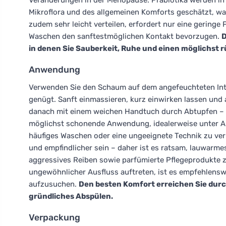
Veränderungen in der Menopause. Präbiotika werden in 
Mikroflora und des allgemeinen Komforts geschätzt, was
zudem sehr leicht verteilen, erfordert nur eine gering
Waschen den sanftestmöglichen Kontakt bevorzugen.
D
in denen Sie Sauberkeit, Ruhe und einen möglichst 
Anwendung
Verwenden Sie den Schaum auf dem angefeuchteten Int
genügt. Sanft einmassieren, kurz einwirken lassen un
danach mit einem weichen Handtuch durch Abtupfen – oh
möglichst schonende Anwendung, idealerweise unter A
häufiges Waschen oder eine ungeeignete Technik zu ver
und empfindlicher sein – daher ist es ratsam, lauwarme
aggressives Reiben sowie parfümierte Pflegeprodukte 
ungewöhnlicher Ausfluss auftreten, ist es empfehlens
aufzusuchen.
Den besten Komfort erreichen Sie dur
gründliches Abspülen.
Verpackung