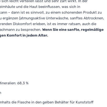
ch leicht verteilen lässt und sehr zart wirkt. In der
mhäute und die Haut beeinflussen, was sich in
kann – dann ist es sinnvoll, zu einem schonenden Produkt zu
zu ergänzen (atmungsaktive Unterwäsche, sanftes Abtrocknen,
renden Diskomfort erleben, ist es immer ratsam, auch die
 Fachmann zu besprechen.
Wenn Sie eine sanfte, regelmäßige
gen Komfort in jedem Alter.
ineralien: 68,3 %
n
halts die Flasche in den gelben Behälter für Kunststoff