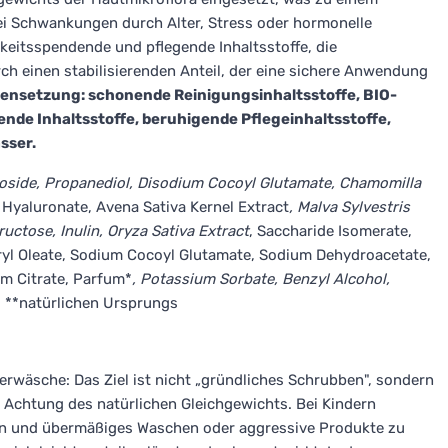
ei Schwankungen durch Alter, Stress oder hormonelle
keitsspendende und pflegende Inhaltsstoffe, die
 einen stabilisierenden Anteil, der eine sichere Anwendung
nsetzung: schonende Reinigungsinhaltsstoffe, BIO-
nde Inhaltsstoffe, beruhigende Pflegeinhaltsstoffe,
sser.
coside, Propanediol, Disodium Cocoyl Glutamate, Chamomilla
 Hyaluronate, Avena Sativa Kernel Extract
, Malva Sylvestris
Fructose, Inulin, Oryza Sativa Extract
, Saccharide Isomerate,
ryl Oleate, Sodium Cocoyl Glutamate, Sodium Dehydroacetate,
um Citrate, Parfum*
, Potassium Sorbate, Benzyl Alcohol,
, **natürlichen Ursprungs
rwäsche: Das Ziel ist nicht „gründliches Schrubben", sondern
Achtung des natürlichen Gleichgewichts. Bei Kindern
hlen und übermäßiges Waschen oder aggressive Produkte zu