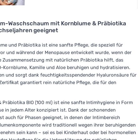
tim-Waschschaum mit Kornblume & Präbiotika
echseljahren geeignet
e und Präbiotika ist eine sanfte Pflege, die speziell für
t vor und während der Menopause entwickelt wurde, wenn der
e Zusammensetzung mit natürlichen Präbiotika hilft, das
-Kornblume, Kamille und Aloe beruhigen und hydratisieren.
en und sorgt dank feuchtigkeitsspendender Hyaluronsäure für
rtifikat garantiert rein natürliche Pflege, die für den
räbiotika BIO (100 ml) ist eine sanfte Intimhygiene in Form
se in jedem Alter konzipiert ist. Dank der schonenden
st auch für Phasen geeignet, in denen der Intimbereich
nblumenkomponente wird traditionell wegen ihrer beruhigenden
genehm sein kann – sei es bei Kinderhaut oder bei hormonellen