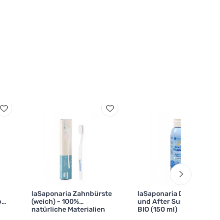
laSaponaria Zahnbürste
laSaponaria Duschgel
pf
(weich) - 100%
und After Sun Shampoo
natürliche Materialien
BIO (150 ml)