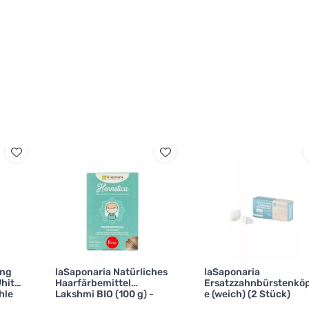
ing
laSaponaria Natürliches
laSaponaria
hite
Haarfärbemittel
Ersatzzahnbürstenkö
hle
Lakshmi BIO (100 g) -
e (weich) (2 Stück)
Haselnuss