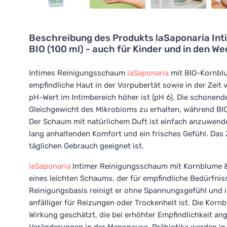
Beschreibung des Produkts
laSaponaria In
BIO (100 ml) - auch für Kinder und in den W
Intimes Reinigungsschaum
laSaponaria
mit BIO-Kornblum
empfindliche Haut in der Vorpubertät sowie in der Zei
pH-Wert im Intimbereich höher ist (pH 6). Die schonend
Gleichgewicht des Mikrobioms zu erhalten, während BIO
Der Schaum mit natürlichem Duft ist einfach anzuwend
lang anhaltenden Komfort und ein frisches Gefühl. Das Ze
täglichen Gebrauch geeignet ist.
laSaponaria
Intimer Reinigungsschaum mit Kornblume & P
eines leichten Schaums, der für empfindliche Bedürfnis
Reinigungsbasis reinigt er ohne Spannungsgefühl und i
anfälliger für Reizungen oder Trockenheit ist. Die Kor
Wirkung geschätzt, die bei erhöhter Empfindlichkeit an