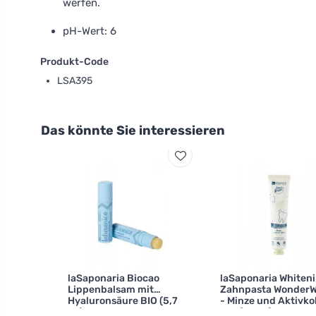
werfen.
pH-Wert: 6
Produkt-Code
LSA395
Das könnte Sie interessieren
laSaponaria Biocao
laSaponaria Whiten
Lippenbalsam mit
Zahnpasta WonderW
Hyaluronsäure BIO (5,7
- Minze und Aktivko
ml)
BIO (75 ml)