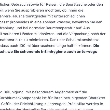
glichen Gebrauch sowie für Reisen, die Sporttasche oder den
eil, wenn Sie ausprobieren möchten, ob Ihnen die
hrere Haushaltsmitglieder mit unterschiedlichen
passt problemlos in eine Kosmetiktasche; bewahren Sie den
strahlung und bei normaler Raumtemperatur auf. Aus
mit sauberen Händen zu dosieren und die Verpackung nach der
nationsrisiko zu minimieren. Dank der Schaumkonsistenz
sodass auch 100 ml überraschend lange halten können.
Die
isch, wo Sie schonende Intimhygiene auch unterwegs
nd Beruhigung, mit besonderem Augenmerk auf die
ie Kornblumenkomponente ist für ihren beruhigenden Charakter
n Gefühl der Erleichterung zu erzeugen. Präbiotika werden in
gewichts der Hautmikroflora eingesetzt, was zu einem