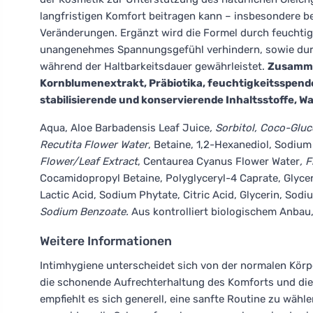
langfristigen Komfort beitragen kann – insbesondere b
Veränderungen. Ergänzt wird die Formel durch feuchtig
unangenehmes Spannungsgefühl verhindern, sowie durch
während der Haltbarkeitsdauer gewährleistet.
Zusamme
Kornblumenextrakt, Präbiotika, feuchtigkeitsspende
stabilisierende und konservierende Inhaltsstoffe, Wa
Aqua, Aloe Barbadensis Leaf Juice
, Sorbitol, Coco-Glu
Recutita Flower Water
, Betaine, 1,2-Hexanediol, Sodium
Flower/Leaf Extract
, Centaurea Cyanus Flower Water
, 
Cocamidopropyl Betaine, Polyglyceryl-4 Caprate, Glyce
Lactic Acid, Sodium Phytate, Citric Acid, Glycerin, Sodi
Sodium Benzoate.
Aus kontrolliert biologischem Anbau
Weitere Informationen
Intimhygiene unterscheidet sich von der normalen Körpe
die schonende Aufrechterhaltung des Komforts und die 
empfiehlt es sich generell, eine sanfte Routine zu wä