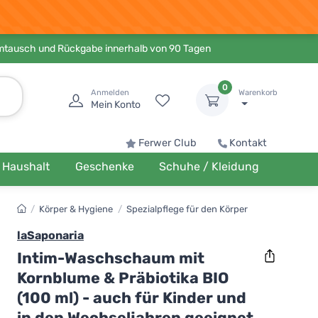
Umtausch und Rückgabe innerhalb von 90 Tagen
0
Anmelden
Warenkorb
Mein Konto
Ferwer Club
Kontakt
Haushalt
Geschenke
Schuhe / Kleidung
/
Körper & Hygiene
/
Spezialpflege für den Körper
laSaponaria
Intim-Waschschaum mit
Kornblume & Präbiotika BIO
(100 ml) - auch für Kinder und
in den Wechseljahren geeignet