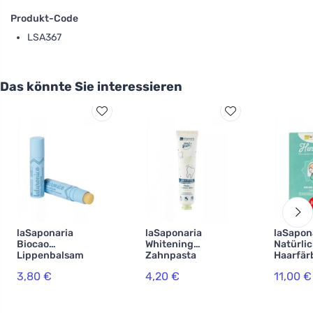
Produkt-Code
LSA367
Das könnte Sie interessieren
laSaponaria
laSaponaria
laSapon
Biocao
Whitening
Natürli
Lippenbalsam
Zahnpasta
Haarfär
mit
WonderWhite -
Lakshmi
3,80 €
4,20 €
11,00 €
Hyaluronsäure
Minze und
g) - Has
BIO (5,7 ml)
Aktivkohle BIO
(75 ml)