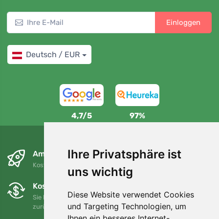
Einloggen
Deutsch / EUR
4,7/5
97%
Ihre Privatsphäre ist
Am nächsten Tag und kostenlos
Kostenloser Versand für Bestellungen über 80 EUR
uns wichtig
Kostenloser Umtausch und Rückgabe
Diese Website verwendet Cookies
Sie können Ihre Bestellung jederzeit innerhalb von 90 Tagen
und Targeting Technologien, um
zurückgeben oder umtauschen.
Ihnen ein besseres Internet-