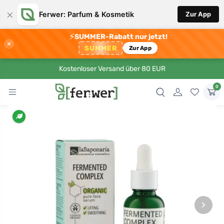
×
Ferwer: Parfum & Kosmetik
Zur App
⚡
SUMMER-Rabatt nur jetzt!
×
SUMMER
Zur App
Kostenloser Versand über 80 EUR
0
›