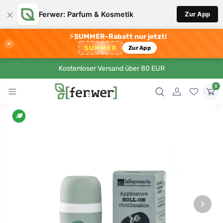
×
Ferwer: Parfum & Kosmetik
Zur App
⚡
SUMMER-Rabatt nur jetzt!
×
SUMMER
Zur App
Kostenloser Versand über 80 EUR
0
›