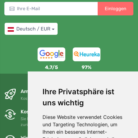
Einloggen
Deutsch / EUR
4,7/5
97%
Ihre Privatsphäre ist
Am nächsten Tag und kostenlos
Kostenloser Versand für Bestellungen über 80 EUR
uns wichtig
Kostenloser Umtausch und Rückgabe
Diese Website verwendet Cookies
Sie können Ihre Bestellung jederzeit innerhalb von 90 Tagen
und Targeting Technologien, um
zurückgeben oder umtauschen.
Ihnen ein besseres Internet-
Wir unterstützen Trees.org