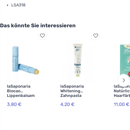
LSA318
Das könnte Sie interessieren
laSaponaria
laSaponaria
laSapon
Biocao
Whitening
Natürli
Lippenbalsam
Zahnpasta
Haarfär
mit
WonderWhite -
Lakshmi
3,80 €
4,20 €
11,00 €
Hyaluronsäure
Minze und
g) - Has
BIO (5,7 ml)
Aktivkohle BIO
(75 ml)