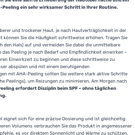
n Sie eine sanfte Erneuerung der Hautoberfläche und ein
Peeling ein sehr wirksamer Schritt in Ihrer Routine.
erer und trockener Haut, je nach Hautverträglichkeit in der
t können Sie die Häufigkeit schrittweise erhöhen. Tragen Sie
ch den Hals) auf und vermeiden Sie dabei die unmittelbare
e das Peeling je nach Bedarf und Empfindlichkeit einwirken –
zeren Einwirkzeit zu beginnen und diese schrittweise zu
sser abspülen und mit einem beruhigenden
en mit AHA-Peeling sollten Sie weitere stark aktive Schritte
che Peelings), um Reizungen zu minimieren. Am Morgen nach
eeling erfordert Disziplin beim SPF – ohne täglichen
ng.
eignet sich für eine präzise Dosierung und ist gleichzeitig
eineren Volumens verbrauchen Sie das Produkt in angemessener
empfehle, es vor direktem Sonnenlicht und Wärme zu schützen,