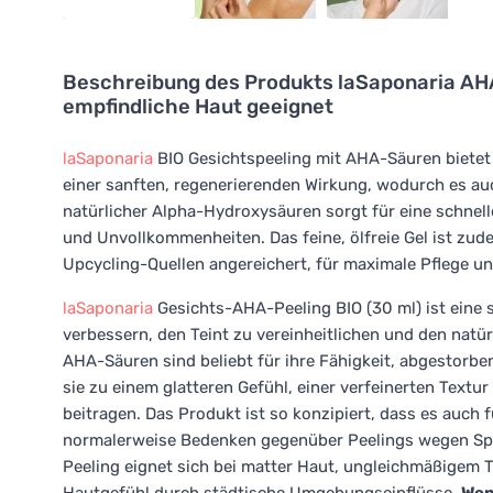
Beschreibung des Produkts
laSaponaria AHA
empfindliche Haut geeignet
laSaponaria
BIO Gesichtspeeling mit AHA-Säuren bietet 
einer sanften, regenerierenden Wirkung, wodurch es auc
natürlicher Alpha-Hydroxysäuren sorgt für eine schnelle
und Unvollkommenheiten. Das feine, ölfreie Gel ist zu
Upcycling-Quellen angereichert, für maximale Pflege un
laSaponaria
Gesichts-AHA-Peeling BIO (30 ml) ist eine sa
verbessern, den Teint zu vereinheitlichen und den natü
AHA-Säuren sind beliebt für ihre Fähigkeit, abgestorbe
sie zu einem glatteren Gefühl, einer verfeinerten Text
beitragen. Das Produkt ist so konzipiert, dass es auch 
normalerweise Bedenken gegenüber Peelings wegen S
Peeling eignet sich bei matter Haut, ungleichmäßigem 