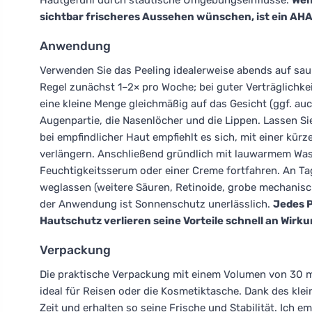
Hautgefühl durch städtische Umgebungseinflüsse.
Wen
sichtbar frischeres Aussehen wünschen, ist ein AHA-
Anwendung
Verwenden Sie das Peeling idealerweise abends auf saub
Regel zunächst 1–2× pro Woche; bei guter Verträglichkei
eine kleine Menge gleichmäßig auf das Gesicht (ggf. au
Augenpartie, die Nasenlöcher und die Lippen. Lassen Si
bei empfindlicher Haut empfiehlt es sich, mit einer kür
verlängern. Anschließend gründlich mit lauwarmem Wa
Feuchtigkeitsserum oder einer Creme fortfahren. An Tag
weglassen (weitere Säuren, Retinoide, grobe mechanis
der Anwendung ist Sonnenschutz unerlässlich.
Jedes P
Hautschutz verlieren seine Vorteile schnell an Wirku
Verpackung
Die praktische Verpackung mit einem Volumen von 30 ml 
ideal für Reisen oder die Kosmetiktasche. Dank des kl
Zeit und erhalten so seine Frische und Stabilität. Ich 