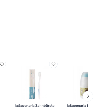
laSaponaria Zahnbürste
laSaponaria Deo-Roll-on