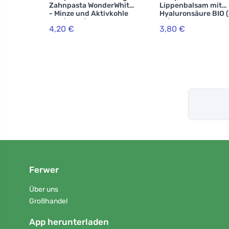
Zahnpasta WonderWhite
Lippenbalsam mit
- Minze und Aktivkohle
Hyaluronsäure BIO (
BIO (75 ml)
ml)
4,20 €
3,80 €
Ferwer
Über uns
Großhandel
App herunterladen