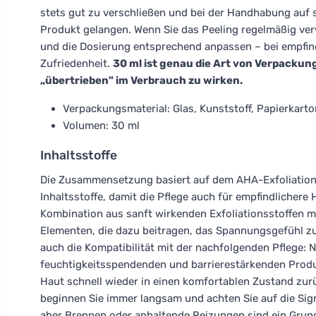
stets gut zu verschließen und bei der Handhabung auf 
Produkt gelangen. Wenn Sie das Peeling regelmäßig verw
und die Dosierung entsprechend anpassen – bei empfindl
Zufriedenheit.
30 ml ist genau die Art von Verpackung
„übertrieben" im Verbrauch zu wirken.
Verpackungsmaterial: Glas, Kunststoff, Papierkarto
Volumen: 30 ml
Inhaltsstoffe
Die Zusammensetzung basiert auf dem AHA-Exfoliation
Inhaltsstoffe, damit die Pflege auch für empfindlichere
Kombination aus sanft wirkenden Exfoliationsstoffen m
Elementen, die dazu beitragen, das Spannungsgefühl zu 
auch die Kompatibilität mit der nachfolgenden Pflege: 
feuchtigkeitsspendenden und barrierestärkenden Produkt
Haut schnell wieder in einen komfortablen Zustand zurü
beginnen Sie immer langsam und achten Sie auf die Sig
aber Brennen oder anhaltende Reizungen sind ein Grund,