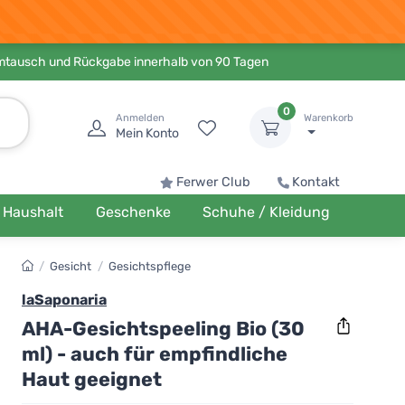
Umtausch und Rückgabe innerhalb von 90 Tagen
0
Anmelden
Warenkorb
Mein Konto
Ferwer Club
Kontakt
Haushalt
Geschenke
Schuhe / Kleidung
/
Gesicht
/
Gesichtspflege
laSaponaria
AHA-Gesichtspeeling Bio (30
ml) - auch für empfindliche
Haut geeignet