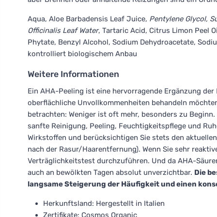
Aqua, Aloe Barbadensis Leaf Juice
, Pentylene Glycol, 
Officinalis Leaf Water
, Tartaric Acid, Citrus Limon Peel 
Phytate, Benzyl Alcohol, Sodium Dehydroacetate, Sodi
kontrolliert biologischem Anbau
Weitere Informationen
Ein AHA-Peeling ist eine hervorragende Ergänzung der 
oberflächliche Unvollkommenheiten behandeln möchten – 
betrachten: Weniger ist oft mehr, besonders zu Begin
sanfte Reinigung, Peeling, Feuchtigkeitspflege und Ruh
Wirkstoffen und berücksichtigen Sie stets den aktuellen
nach der Rasur/Haarentfernung). Wenn Sie sehr reaktive
Verträglichkeitstest durchzuführen. Und da AHA-Säuren
auch an bewölkten Tagen absolut unverzichtbar.
Die be
langsame Steigerung der Häufigkeit und einen kon
Herkunftsland: Hergestellt in Italien
Zertifikate: Cosmos Organic