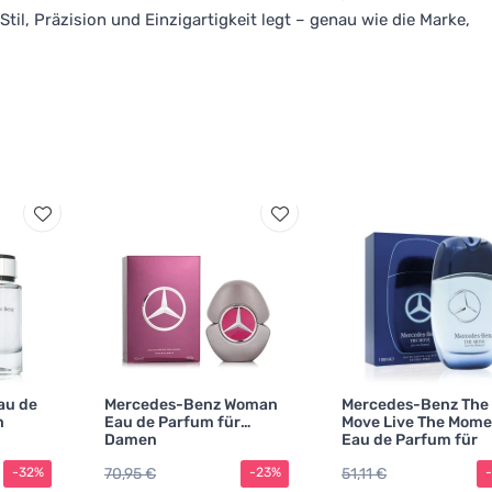
il, Präzision und Einzigartigkeit legt – genau wie die Marke,
au de
Mercedes-Benz Woman
Mercedes-Benz The
n
Eau de Parfum für
Move Live The Mome
Damen
Eau de Parfum für
Herren 100 ml
70,95 €
51,11 €
-32%
-23%