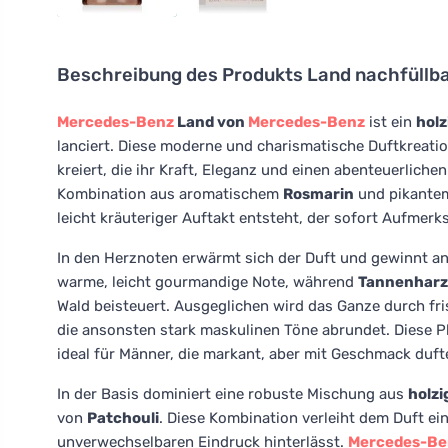
Beschreibung des Produkts
Land nachfüllba
Mercedes-Benz
Land von
Mercedes-Benz
ist ein
holz
lanciert. Diese moderne und charismatische Duftkreat
kreiert, die ihr Kraft, Eleganz und einen abenteuerliche
Kombination aus aromatischem
Rosmarin
und pikant
leicht kräuteriger Auftakt entsteht, der sofort Aufmerk
In den Herznoten erwärmt sich der Duft und gewinnt an
warme, leicht gourmandige Note, während
Tannenharz
Wald beisteuert. Ausgeglichen wird das Ganze durch fr
die ansonsten stark maskulinen Töne abrundet. Diese Ph
ideal für Männer, die markant, aber mit Geschmack duf
In der Basis dominiert eine robuste Mischung aus
holz
von
Patchouli
. Diese Kombination verleiht dem Duft eine
unverwechselbaren Eindruck hinterlässt.
Mercedes-Be