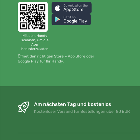
Download on the
App Store
Get it on
Google Play
Mit dem Handy
scannen, um die
App
herunterzuladen
Öffnet den richtigen Store – App Store oder
Google Play für Ihr Handy.
Am nächsten Tag und kostenlos
Kostenloser Versand für Bestellungen über 80 EUR