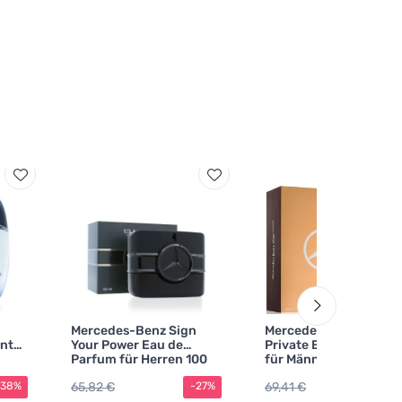
Mercedes-Benz Sign
Mercedes-Benz Man
nt
Your Power Eau de
Private Eau de Parfum
Parfum für Herren 100
für Männer 100 ml
ml
65,82 €
69,41 €
-38%
-27%
-3