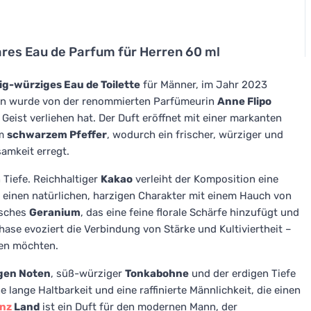
res Eau de Parfum für Herren 60 ml
ig-würziges Eau de Toilette
für Männer, im Jahr 2023
ion wurde von der renommierten Parfümeurin
Anne Flipo
n Geist verliehen hat. Der Duft eröffnet mit einer markanten
em
schwarzem Pfeffer
, wodurch ein frischer, würziger und
samkeit erregt.
 Tiefe. Reichhaltiger
Kakao
verleiht der Komposition eine
einen natürlichen, harzigen Charakter mit einem Hauch von
isches
Geranium
, das eine feine florale Schärfe hinzufügt und
ase evoziert die Verbindung von Stärke und Kultiviertheit –
ten möchten.
igen Noten
, süß-würziger
Tonkabohne
und der erdigen Tiefe
 lange Haltbarkeit und eine raffinierte Männlichkeit, die einen
nz
Land
ist ein Duft für den modernen Mann, der