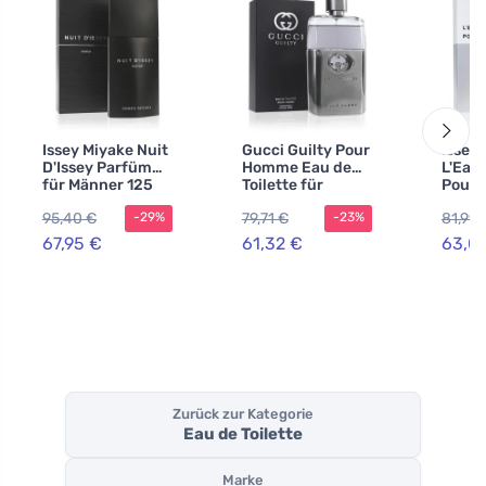
Issey Miyake Nuit
Gucci Guilty Pour
Issey
D'Issey Parfüm
Homme Eau de
L'Eau 
für Männer 125
Toilette für
Pour
ml
Herren 90 ml
de Toi
95,40 €
79,71 €
81,99 
-29%
-23%
Herre
67,95 €
61,32 €
63,0
Zurück zur Kategorie
Eau de Toilette
Marke