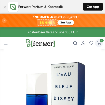
×
Ferwer: Parfum & Kosmetik
Zur App
⚡
SUMMER-Rabatt nur jetzt!
×
SUMMER
Zur App
Kostenloser Versand über 80 EUR
0