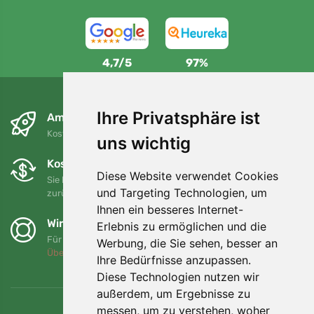
4,7/5
97%
Ihre Privatsphäre ist
Am nächsten Tag und kostenlos
Kostenloser Versand für Bestellungen über 80 EUR
uns wichtig
Kostenloser Umtausch und Rückgabe
Diese Website verwendet Cookies
Sie können Ihre Bestellung jederzeit innerhalb von 90 Tagen
und Targeting Technologien, um
zurückgeben oder umtauschen.
Ihnen ein besseres Internet-
Wir unterstützen Trees.org
Erlebnis zu ermöglichen und die
Für jede Bestellung pflanzen wir einen Baum! Mehr lesen
Werbung, die Sie sehen, besser an
Über uns
.
Ihre Bedürfnisse anzupassen.
Diese Technologien nutzen wir
außerdem, um Ergebnisse zu
messen, um zu verstehen, woher