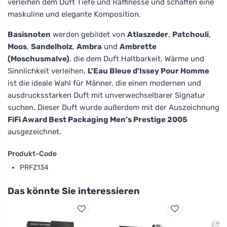
verleihen dem Duft Tiefe und Raffinesse und schaffen eine
maskuline und elegante Komposition.
Basisnoten
werden gebildet von
Atlaszeder
,
Patchouli
,
Moos
,
Sandelholz
,
Ambra
und
Ambrette
(Moschusmalve)
, die dem Duft Haltbarkeit, Wärme und
Sinnlichkeit verleihen.
L'Eau Bleue d'Issey Pour Homme
ist die ideale Wahl für Männer, die einen modernen und
ausdrucksstarken Duft mit unverwechselbarer Signatur
suchen. Dieser Duft wurde außerdem mit der Auszeichnung
FiFi Award Best Packaging Men’s Prestige 2005
ausgezeichnet.
Produkt-Code
PRFZ134
Das könnte Sie interessieren