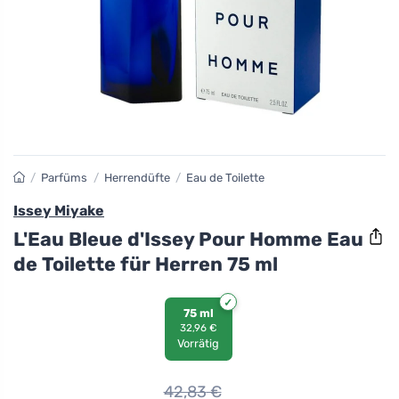
/
Parfüms
/
Herrendüfte
/
Eau de Toilette
Issey Miyake
L'Eau Bleue d'Issey Pour Homme Eau
de Toilette für Herren 75 ml
75 ml
32,96 €
Vorrätig
42,83
€