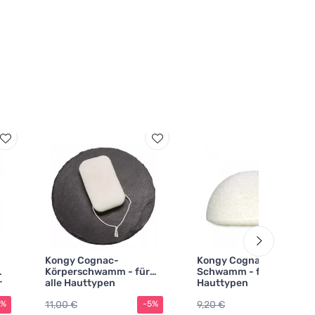
Kongy Cognac-
Kongy Cognac-
Körperschwamm - für
Schwamm - für alle
r
alle Hauttypen
Hauttypen
11,00 €
9,20 €
5%
-5%
-5%