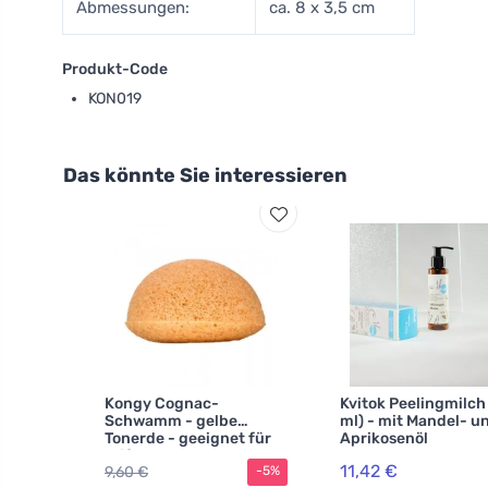
Abmessungen:
ca. 8 x 3,5 cm
Produkt-Code
KON019
Das könnte Sie interessieren
Kongy Cognac-
Kvitok Peelingmilch
Schwamm - gelbe
ml) - mit Mandel- u
Tonerde - geeignet für
Aprikosenöl
reife Haut
11,42 €
9,60 €
-5%