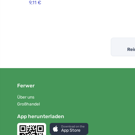
9,11 €
Rei
Ferwer
Über uns
Großhandel
App herunterladen
Download on the
App Store