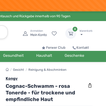
Umtausch und Rückgabe innerhalb von 90 Tagen
0
Anmelden
Warenkorb
Mein Konto
Ferwer Club
Kontakt
Gesundheit
Haushalt
Geschenke
/
Gesicht
/
Reinigung & Abschminken
Kongy
Cognac-Schwamm - rosa
Tonerde - für trockene und
empfindliche Haut