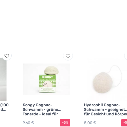
 (100
Kongy Cognac-
Hydrophil Cognac-
nd
Schwamm - grüne
Schwamm - geeignet
Tonerde - ideal für
für Gesicht und Körpe
Mischhaut
9,60 €
8,00 €
-5%
-