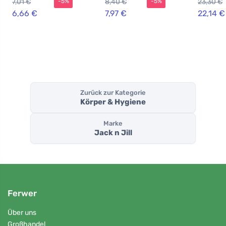
7,01 €
8,40 €
23,30 €
-5%
-5%
Extrakt
Zähne (25 Stück)
Menstru
schwarz 
6,66 €
7,97 €
22,14 €
kontroll
biologis
Baumwo
Zurück zur Kategorie
Körper & Hygiene
Marke
Jack n Jill
Ferwer
Über uns
Großhandel