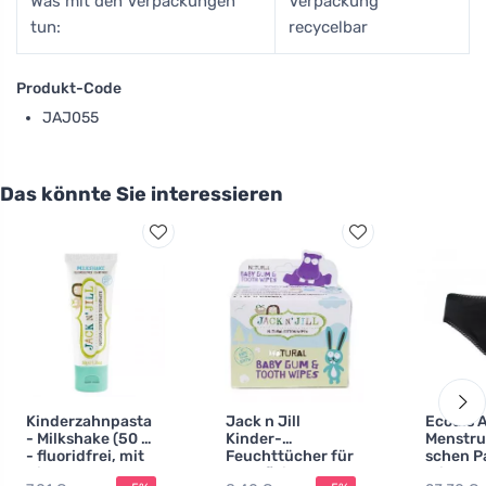
Was mit den Verpackungen
Verpackung
tun:
recycelbar
Produkt-Code
JAJ055
Das könnte Sie interessieren
Kinderzahnpasta
Jack n Jill
Ecodis 
- Milkshake (50 g)
Kinder-
Menstru
- fluoridfrei, mit
Feuchttücher für
schen P
Bio-Calendula-
Zahnfleisch und
mittlere