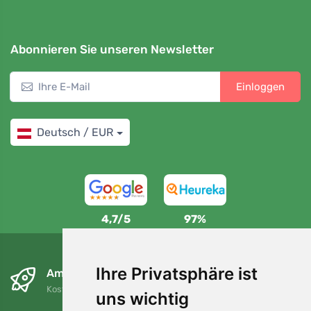
Abonnieren Sie unseren Newsletter
Einloggen
Deutsch / EUR
4,7/5
97%
Ihre Privatsphäre ist
Am nächsten Tag und kostenlos
Kostenloser Versand für Bestellungen über 80 EUR
uns wichtig