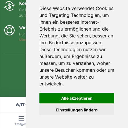
Kostenloser Umtausch und Rückgabe
Diese Website verwendet Cookies
Sie können Ihre Bestellung jederzeit innerhalb von 90 Tagen
und Targeting Technologien, um
zurückgeben oder umtauschen.
Ihnen ein besseres Internet-
Wir unterstützen Trees.org
Erlebnis zu ermöglichen und die
Für jede Bestellung pflanzen wir einen Baum! Mehr lesen
Werbung, die Sie sehen, besser an
Über uns
.
Ihre Bedürfnisse anzupassen.
Diese Technologien nutzen wir
außerdem, um Ergebnisse zu
messen, um zu verstehen, woher
unsere Besucher kommen oder um
unsere Website weiter zu
entwickeln.
Alle akzeptieren
6,17
€
In den Warenkorb
Einstellungen ändern
© Topshelf s.r.o. Alle Rechte vorbehalten.
Kategorie
Suche
Warenkorb