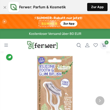
×
Ferwer: Parfum & Kosmetik
Zur App
⚡
SUMMER-Rabatt nur jetzt!
×
SUMMER
Zur App
Kostenloser Versand über 80 EUR
0
›