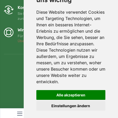
Kostenloser Umtausch und Rückgabe
Diese Website verwendet Cookies
Sie können Ihre Bestellung jederzeit innerhalb von 90 Tagen
und Targeting Technologien, um
zurückgeben oder umtauschen.
Ihnen ein besseres Internet-
Wir unterstützen Trees.org
Erlebnis zu ermöglichen und die
Für jede Bestellung pflanzen wir einen Baum! Mehr lesen
Werbung, die Sie sehen, besser an
Über uns
.
Ihre Bedürfnisse anzupassen.
Diese Technologien nutzen wir
außerdem, um Ergebnisse zu
messen, um zu verstehen, woher
unsere Besucher kommen oder um
unsere Website weiter zu
entwickeln.
Alle akzeptieren
Einstellungen ändern
© Topshelf s.r.o. Alle Rechte vorbehalten.