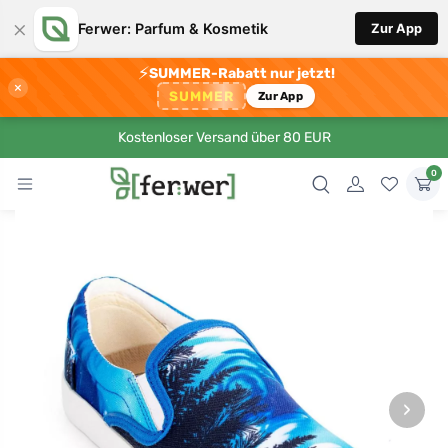
×
Ferwer: Parfum & Kosmetik
Zur App
⚡
SUMMER-Rabatt nur jetzt!
×
SUMMER
Zur App
Kostenloser Versand über 80 EUR
0
›