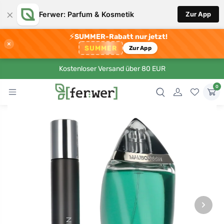
×
Ferwer: Parfum & Kosmetik
Zur App
⚡
SUMMER-Rabatt nur jetzt!
×
SUMMER
Zur App
Kostenloser Versand über 80 EUR
0
›