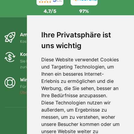
4,7/5
97%
Ihre Privatsphäre ist
Am nächsten Tag und kostenlos
Kostenloser Versand für Bestellungen über 80 EUR
uns wichtig
Kostenloser Umtausch und Rückgabe
Diese Website verwendet Cookies
Sie können Ihre Bestellung jederzeit innerhalb von 90 Tagen
und Targeting Technologien, um
zurückgeben oder umtauschen.
Ihnen ein besseres Internet-
Wir unterstützen Trees.org
Erlebnis zu ermöglichen und die
Für jede Bestellung pflanzen wir einen Baum! Mehr lesen
Werbung, die Sie sehen, besser an
Über uns
.
Ihre Bedürfnisse anzupassen.
Diese Technologien nutzen wir
außerdem, um Ergebnisse zu
messen, um zu verstehen, woher
unsere Besucher kommen oder um
unsere Website weiter zu