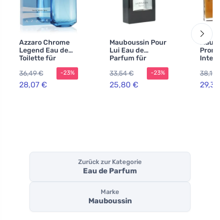
Azzaro Chrome
Mauboussin Pour
Maubo
Legend Eau de
Lui Eau de
Promi
Toilette für
Parfum für
Inten
Herren 125 ml
Herren
Parfu
36,49 €
33,54 €
38,19 
-23%
-23%
Dame
28,07 €
25,80 €
29,38
Zurück zur Kategorie
Eau de Parfum
Marke
Mauboussin