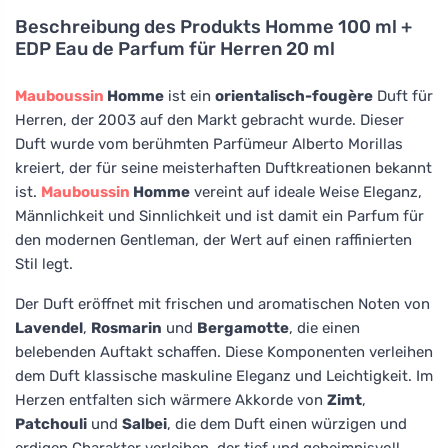
Beschreibung des Produkts
Homme 100 ml +
EDP Eau de Parfum für Herren 20 ml
Mauboussin
Homme
ist ein
orientalisch-fougère
Duft für
Herren, der 2003 auf den Markt gebracht wurde. Dieser
Duft wurde vom berühmten Parfümeur Alberto Morillas
kreiert, der für seine meisterhaften Duftkreationen bekannt
ist.
Mauboussin
Homme
vereint auf ideale Weise Eleganz,
Männlichkeit und Sinnlichkeit und ist damit ein Parfum für
den modernen Gentleman, der Wert auf einen raffinierten
Stil legt.
Der Duft eröffnet mit frischen und aromatischen Noten von
Lavendel
,
Rosmarin
und
Bergamotte
, die einen
belebenden Auftakt schaffen. Diese Komponenten verleihen
dem Duft klassische maskuline Eleganz und Leichtigkeit. Im
Herzen entfalten sich wärmere Akkorde von
Zimt
,
Patchouli
und
Salbei
, die dem Duft einen würzigen und
erdigen Charakter verleihen, der tief und geheimnisvoll