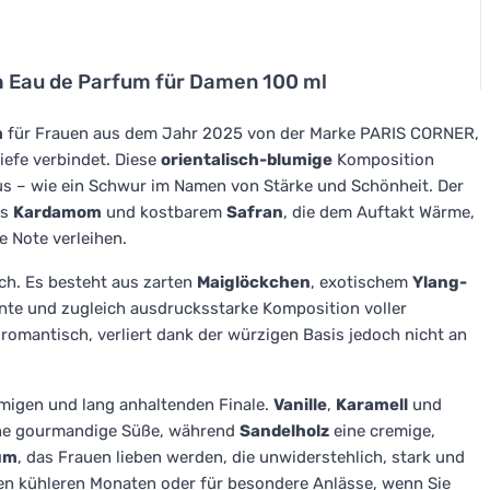
h Eau de Parfum für Damen 100 ml
m
für Frauen aus dem Jahr 2025 von der Marke PARIS CORNER,
Tiefe verbindet. Diese
orientalisch-blumige
Komposition
us – wie ein Schwur im Namen von Stärke und Schönheit. Der
us
Kardamom
und kostbarem
Safran
, die dem Auftakt Wärme,
e Note verleihen.
ch. Es besteht aus zarten
Maiglöckchen
, exotischem
Ylang-
nte und zugleich ausdrucksstarke Komposition voller
 romantisch, verliert dank der würzigen Basis jedoch nicht an
migen und lang anhaltenden Finale.
Vanille
,
Karamell
und
ine gourmandige Süße, während
Sandelholz
eine cremige,
um
, das Frauen lieben werden, die unwiderstehlich, stark und
den kühleren Monaten oder für besondere Anlässe, wenn Sie