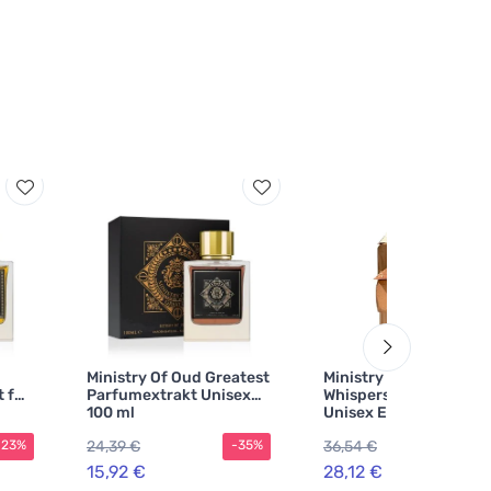
Ministry Of Oud Greatest
Ministry Of Oud Nile
 für
Parfumextrakt Unisex
Whispers Ministry of 
100 ml
Unisex Eau de Parfum
24,39 €
36,54 €
-23%
-35%
-2
15,92 €
28,12 €