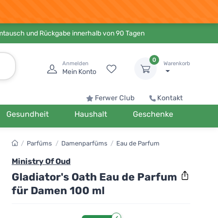
Umtausch und Rückgabe innerhalb von 90 Tagen
0
Anmelden
Warenkorb
Mein Konto
Ferwer Club
Kontakt
Gesundheit
Haushalt
Geschenke
/
Parfüms
/
Damenparfüms
/
Eau de Parfum
Ministry Of Oud
Gladiator's Oath Eau de Parfum
für Damen 100 ml