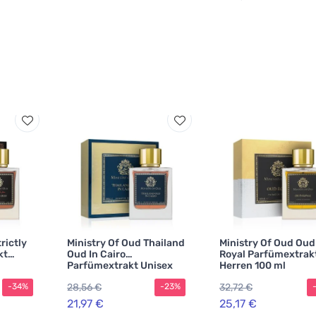
rictly
Ministry Of Oud Thailand
Ministry Of Oud Oud
kt
Oud In Cairo
Royal Parfümextrakt
Parfümextrakt Unisex
Herren 100 ml
100 ml
28,56 €
32,72 €
-34%
-23%
21,97 €
25,17 €