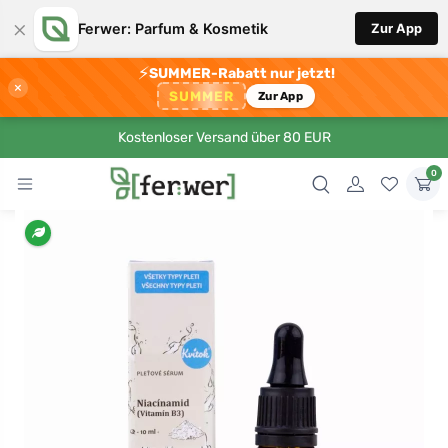
×
Ferwer: Parfum & Kosmetik
Zur App
⚡
SUMMER-Rabatt nur jetzt!
×
SUMMER
Zur App
Kostenloser Versand über 80 EUR
0