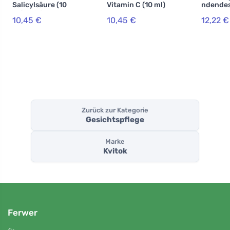
Salicylsäure (10
Vitamin C (10 ml)
ndende
ml) - hilft
- Anti-Aging-
Gesicht
10,45 €
10,45 €
12,22 €
problematischer
Effekt
Hyaluro
Haut
(10 ml) -
Intensiv
Feuchti
ge
Zurück zur Kategorie
Gesichtspflege
Marke
Kvitok
Ferwer