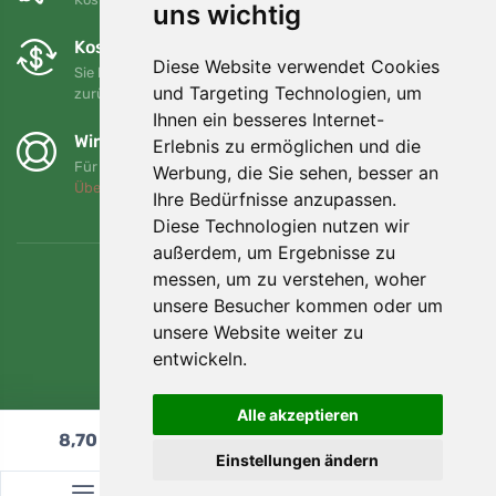
uns wichtig
Kostenloser Umtausch und Rückgabe
Diese Website verwendet Cookies
Sie können Ihre Bestellung jederzeit innerhalb von 90 Tagen
und Targeting Technologien, um
zurückgeben oder umtauschen.
Ihnen ein besseres Internet-
Wir unterstützen Trees.org
Erlebnis zu ermöglichen und die
Für jede Bestellung pflanzen wir einen Baum! Mehr lesen
Werbung, die Sie sehen, besser an
Über uns
.
Ihre Bedürfnisse anzupassen.
Diese Technologien nutzen wir
außerdem, um Ergebnisse zu
messen, um zu verstehen, woher
unsere Besucher kommen oder um
unsere Website weiter zu
entwickeln.
Alle akzeptieren
8,70
€
In den Warenkorb
Einstellungen ändern