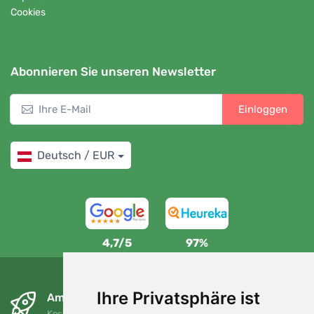
Cookies
Abonnieren Sie unseren Newsletter
Einloggen
Deutsch / EUR
4,7/5
97%
Ihre Privatsphäre ist
Am nächsten Tag und kostenlos
Kostenloser Versand für Bestellungen über 80 EUR