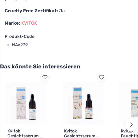
Cruelty Free Zertifikat:
Ja
Marke:
KVITOK
Produkt-Code
NAV239
Das könnte Sie interessieren
Kvitok
Kvitok
Kvitok
Gesichtsserum -
Gesichtsserum -
Feuchti