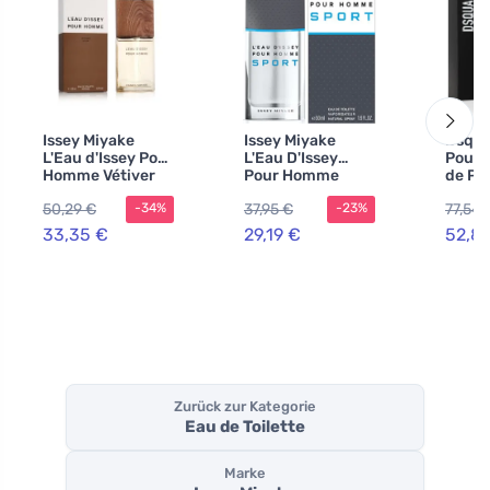
Issey Miyake
Issey Miyake
Dsqua
L'Eau d'Issey Pour
L'Eau D'Issey
Pour
Homme Vétiver
Pour Homme
de Pa
Intense Eau de
Sport Eau de
Herre
50,29 €
37,95 €
77,54 
-34%
-23%
Toilette für
Toilette für
Herren
Herren 100 ml
33,35 €
29,19 €
52,8
Zurück zur Kategorie
Eau de Toilette
Marke