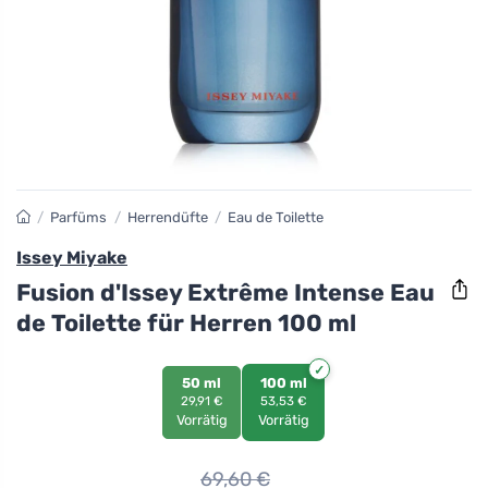
/
Parfüms
/
Herrendüfte
/
Eau de Toilette
Issey Miyake
Fusion d'Issey Extrême Intense Eau
de Toilette für Herren 100 ml
50 ml
100 ml
29,91 €
53,53 €
Vorrätig
Vorrätig
69,60
€