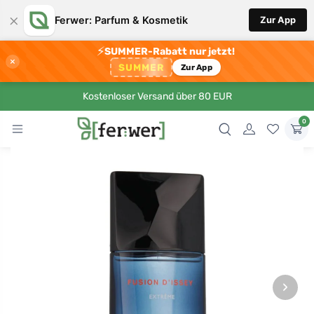
×
Ferwer: Parfum & Kosmetik
Zur App
⚡
SUMMER-Rabatt nur jetzt!
×
SUMMER
Zur App
Kostenloser Versand über 80 EUR
0
›