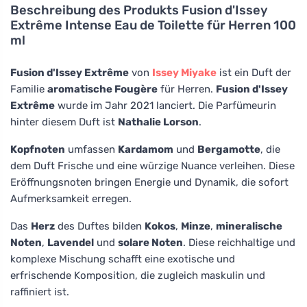
Beschreibung des Produkts
Fusion d'Issey
Extrême Intense Eau de Toilette für Herren 100
ml
Fusion d'Issey Extrême
von
Issey Miyake
ist ein Duft der
Familie
aromatische Fougère
für Herren.
Fusion d'Issey
Extrême
wurde im Jahr 2021 lanciert. Die Parfümeurin
hinter diesem Duft ist
Nathalie Lorson
.
Kopfnoten
umfassen
Kardamom
und
Bergamotte
, die
dem Duft Frische und eine würzige Nuance verleihen. Diese
Eröffnungsnoten bringen Energie und Dynamik, die sofort
Aufmerksamkeit erregen.
Das
Herz
des Duftes bilden
Kokos
,
Minze
,
mineralische
Noten
,
Lavendel
und
solare Noten
. Diese reichhaltige und
komplexe Mischung schafft eine exotische und
erfrischende Komposition, die zugleich maskulin und
raffiniert ist.