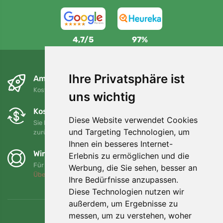
4,7/5
97%
Ihre Privatsphäre ist
Am nächsten Tag und kostenlos
Kostenloser Versand für Bestellungen über 80 EUR
uns wichtig
Kostenloser Umtausch und Rückgabe
Diese Website verwendet Cookies
Sie können Ihre Bestellung jederzeit innerhalb von 90 Tagen
und Targeting Technologien, um
zurückgeben oder umtauschen.
Ihnen ein besseres Internet-
Wir unterstützen Trees.org
Erlebnis zu ermöglichen und die
Für jede Bestellung pflanzen wir einen Baum! Mehr lesen
Werbung, die Sie sehen, besser an
Über uns
.
Ihre Bedürfnisse anzupassen.
Diese Technologien nutzen wir
außerdem, um Ergebnisse zu
messen, um zu verstehen, woher