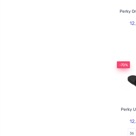
Perky O
12
-70%
Perky U
12
36