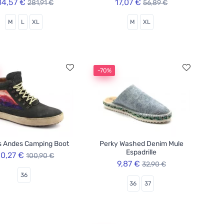
84,57 €
17,07 €
281,91 €
56,89 €
M
L
XL
M
XL
-70%
s Andes Camping Boot
Perky Washed Denim Mule
Espadrille
0,27 €
100,90 €
9,87 €
32,90 €
36
36
37