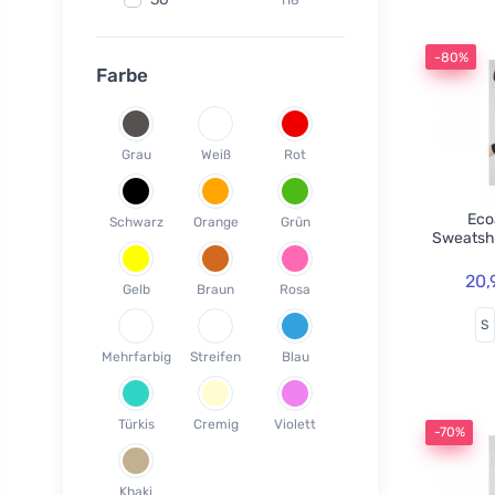
Fair Squared
9
37
120
Lamazuna
7
-80%
38
77
Farbe
Ecodis
37
39
45
Officina Naturae
6
40
58
OnlyBio
1
Grau
Weiß
Rot
41
65
Endles by Econea
3
42
35
Pinke Welle
3
Ecoa
Schwarz
Orange
Grün
43
26
Sweatsh
Lonka
1
44
17
Jack n Jill
35
20,
Gelb
Braun
Rosa
45
18
Einhorn
5
S
46
19
Weleda
1
Mehrfarbig
Streifen
Blau
XS
3
Circular Cup
1
S
19
Neobotanics
17
Türkis
Cremig
Violett
M
40
-70%
FINO
4
L
39
Bombus
1
Khaki