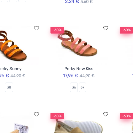
2,24 €
5,60 €
-60%
-60%
erky Sunny
Perky New Kiss
,96 €
17,96 €
44,90 €
44,90 €
38
36
37
-60%
-60%