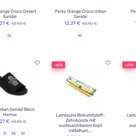
range Croco Desert
Perky Orange Croco Urban
Pe
Sandal
Sandal
,27 €
12,27 €
40,90 €
40,90 €
36
40
-60%
-60%
rban Sandal Black
Hamsa
Lamazuna Biokunststoff-
Lama
Zahnbürste mit
,27 €
40,90 €
austauschbarem Kopf,
aus
mittelhart,...
37
38
42