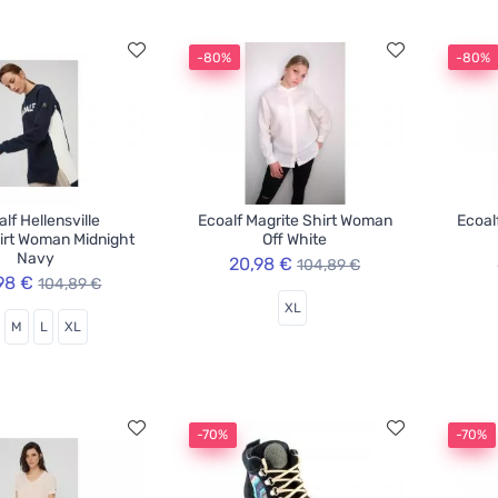
-80%
-80%
lf Hellensville
Ecoalf Magrite Shirt Woman
Ecoal
irt Woman Midnight
Off White
Navy
20,98 €
104,89 €
98 €
104,89 €
XL
M
L
XL
-70%
-70%