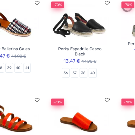
-70%
-70%
Per
 Ballerina Gales
Perky Espadrille Casco
Black
,47 €
44,90 €
13,47 €
44,90 €
38
39
40
41
36
37
38
40
-70%
-70%