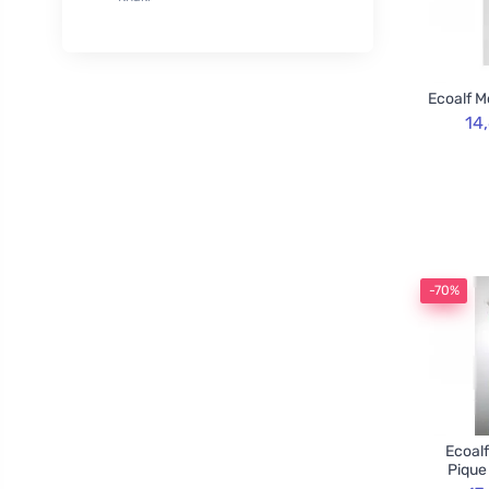
XL
50
Rozvoněno
29
120cm
3
TOOT!
1
130cm
2
Goliate
10
Ecoalf M
160cm
2
Chimpanzee
1
14
Blossombs
30
Innobiz
1
Velvety
2
Childs Farm
6
Allnature
1
-70%
BemaBio
2
Ecoalf
Pique