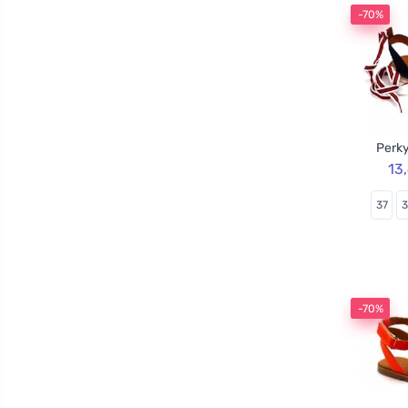
-70%
Perky
13
37
-70%