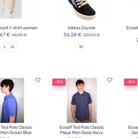
ount t-shirt woman
Inkkas Coyote
Ecoal
,67 €
36,28 €
48,90 €
120,90 €
L
XL
36
-70%
-70%
 Ted Polo Classic
Ecoalf Ted Polo Classic
Ecoa
 Man Ocean Blue
Pique Man Deep Navy
Jac