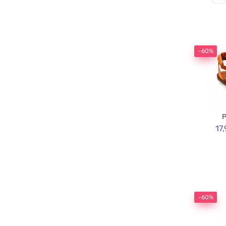
-60%
P
17
-60%