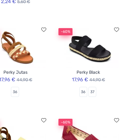
2,24 €
5,60 €
-60%
Perky Jutas
Perky Black
17,96 €
17,96 €
44,90 €
44,90 €
36
36
37
-60%