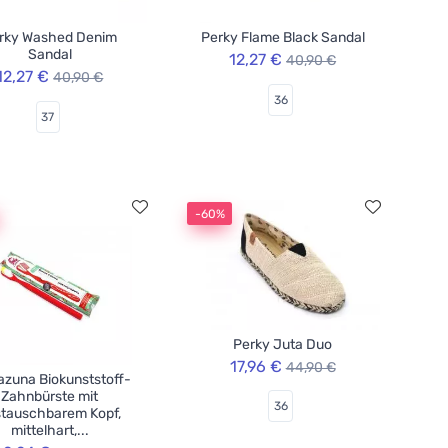
rky Washed Denim
Perky Flame Black Sandal
Sandal
12,27 €
40,90 €
12,27 €
40,90 €
36
37
-60%
Perky Juta Duo
17,96 €
44,90 €
zuna Biokunststoff-
Zahnbürste mit
36
tauschbarem Kopf,
mittelhart,...