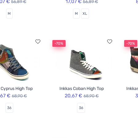
,07 €
17,07 €
56,89 €
56,89 €
M
M
XL
-70%
-70%
 Cyprus High Top
Inkkas Coban High Top
Inkka
,67 €
20,67 €
3
68,90 €
68,90 €
36
36