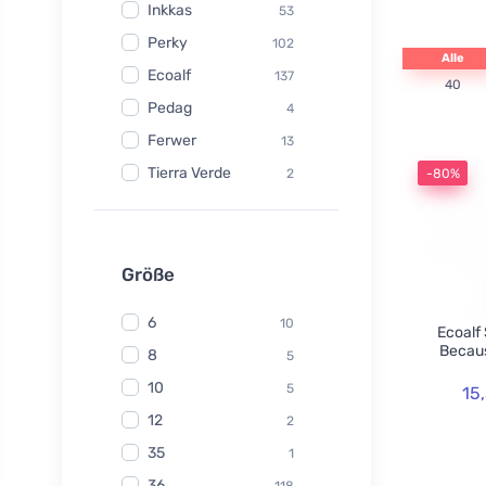
Inkkas
53
Perky
102
Alle
Ecoalf
137
40
Pedag
4
Ferwer
13
Tierra Verde
2
-80%
Watersavers
6
Made Sustained
1
Yuuki
Größe
1
TIO
6
6
10
Ecoalf
Hydrophil
5
Becaus
8
5
Kongy
7
10
5
15
Radico
31
12
2
Swirl
2
35
1
laSaponaria
7
36
118