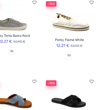
-70%
ky Tenis Baixo Rock
Perky Flame White
12,27 €
40,90 €
12,27 €
40,90 €
36
36
-70%