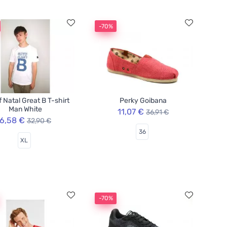
-70%
f Natal Great B T-shirt
Perky Goibana
Man White
11,07 €
36,91 €
6,58 €
32,90 €
36
XL
-70%