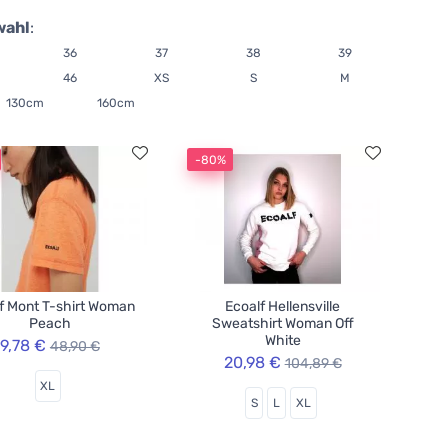
wahl
:
36
37
38
39
46
XS
S
M
130cm
160cm
-80%
f Mont T-shirt Woman
Ecoalf Hellensville
Peach
Sweatshirt Woman Off
White
9,78 €
48,90 €
20,98 €
104,89 €
XL
S
L
XL