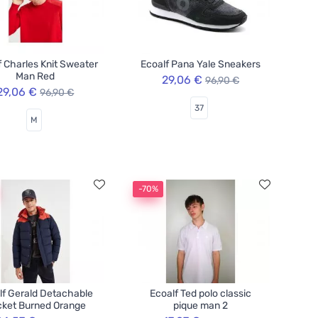
f Charles Knit Sweater
Ecoalf Pana Yale Sneakers
Man Red
29,06 €
96,90 €
29,06 €
96,90 €
37
M
-70%
lf Gerald Detachable
Ecoalf Ted polo classic
ket Burned Orange
pique man 2