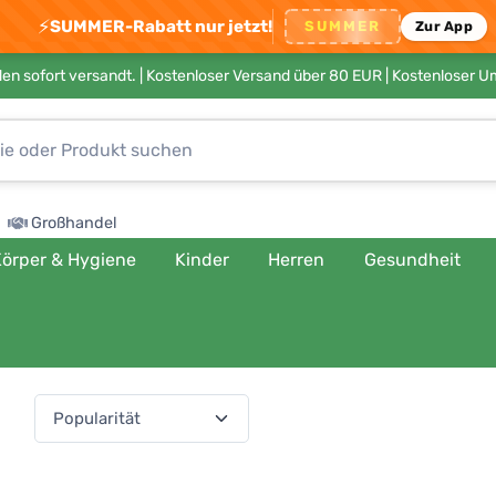
⚡
SUMMER-Rabatt nur jetzt!
SUMMER
Zur App
en sofort versandt. |
Kostenloser Versand über 80 EUR
| Kostenloser 
Großhandel
örper & Hygiene
Kinder
Herren
Gesundheit
ach:
(541 Produkte)