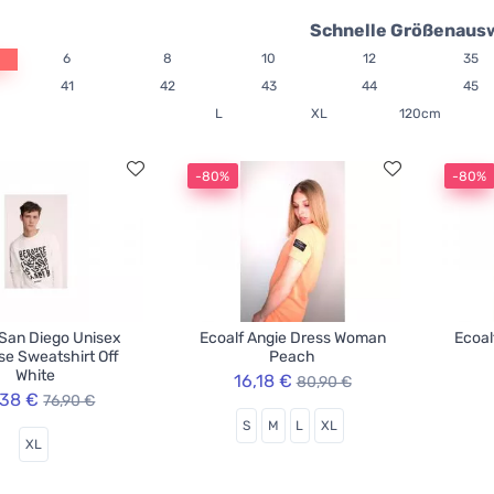
Schnelle Größenaus
6
8
10
12
35
41
42
43
44
45
L
XL
120cm
-80%
-80%
 San Diego Unisex
Ecoalf Angie Dress Woman
Ecoal
e Sweatshirt Off
Peach
White
16,18 €
80,90 €
,38 €
76,90 €
S
M
L
XL
XL