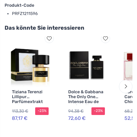
Produkt-Code
PRFZ1211596
Das könnte Sie interessieren
Tiziana Terenzi
Dolce & Gabbana
Carol
Lillipur
The Only One
Carol
Parfümextrakt
Intense Eau de
Chic 
Unisex 100 ml
Parfum für
Eau d
113,30 €
94,38 €
68,29
-23%
-23%
Damen
für D
87,17 €
72,60 €
52,51