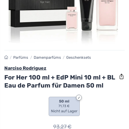
/
Parfüms
/
Damenparfüms
/
Geschenksets
Narciso Rodriguez
For Her 100 ml + EdP Mini 10 ml + BL
Eau de Parfum für Damen 50 ml
50 ml
71,73 €
Nicht auf Lager
93,27
€