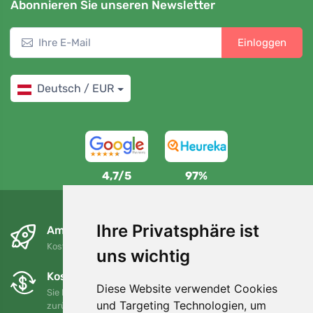
Abonnieren Sie unseren Newsletter
Einloggen
Deutsch / EUR
4,7/5
97%
Ihre Privatsphäre ist
Am nächsten Tag und kostenlos
Kostenloser Versand für Bestellungen über 80 EUR
uns wichtig
Kostenloser Umtausch und Rückgabe
Diese Website verwendet Cookies
Sie können Ihre Bestellung jederzeit innerhalb von 90 Tagen
und Targeting Technologien, um
zurückgeben oder umtauschen.