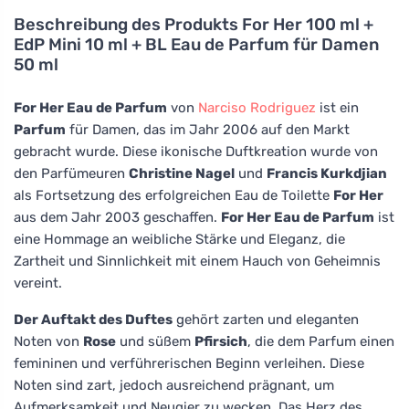
Beschreibung des Produkts
For Her 100 ml +
EdP Mini 10 ml + BL Eau de Parfum für Damen
50 ml
For Her Eau de Parfum
von
Narciso Rodriguez
ist ein
Parfum
für Damen, das im Jahr 2006 auf den Markt
gebracht wurde. Diese ikonische Duftkreation wurde von
den Parfümeuren
Christine Nagel
und
Francis Kurkdjian
als Fortsetzung des erfolgreichen Eau de Toilette
For Her
aus dem Jahr 2003 geschaffen.
For Her Eau de Parfum
ist
eine Hommage an weibliche Stärke und Eleganz, die
Zartheit und Sinnlichkeit mit einem Hauch von Geheimnis
vereint.
Der Auftakt des Duftes
gehört zarten und eleganten
Noten von
Rose
und süßem
Pfirsich
, die dem Parfum einen
femininen und verführerischen Beginn verleihen. Diese
Noten sind zart, jedoch ausreichend prägnant, um
Aufmerksamkeit und Neugier zu wecken. Das Herz des