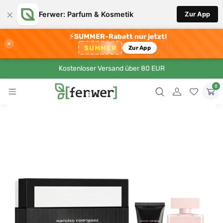
×
Ferwer: Parfum & Kosmetik
Zur App
⚡
SUMMER-Rabatt nur jetzt!
×
SUMMER
Zur App
Kostenloser Versand über 80 EUR
0