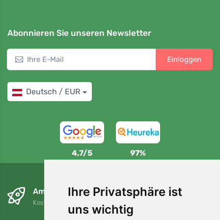
Abonnieren Sie unseren Newsletter
Einloggen
Deutsch / EUR
4,7/5
97%
Ihre Privatsphäre ist
Am nächsten Tag und kostenlos
Kostenloser Versand für Bestellungen über 80 EUR
uns wichtig