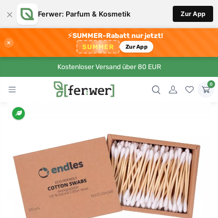
×
Ferwer: Parfum & Kosmetik
Zur App
⚡
SUMMER-Rabatt nur jetzt!
×
SUMMER
Zur App
Kostenloser Versand über 80 EUR
0