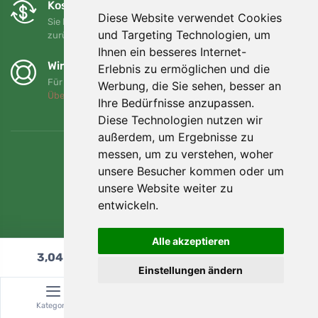
Kostenloser Umtausch und Rückgabe
Diese Website verwendet Cookies
Sie können Ihre Bestellung jederzeit innerhalb von 90 Tagen
und Targeting Technologien, um
zurückgeben oder umtauschen.
Ihnen ein besseres Internet-
Wir unterstützen Trees.org
Erlebnis zu ermöglichen und die
Für jede Bestellung pflanzen wir einen Baum! Mehr lesen
Werbung, die Sie sehen, besser an
Über uns
.
Ihre Bedürfnisse anzupassen.
Diese Technologien nutzen wir
außerdem, um Ergebnisse zu
messen, um zu verstehen, woher
unsere Besucher kommen oder um
unsere Website weiter zu
entwickeln.
Alle akzeptieren
3,04
€
In den Warenkorb
Einstellungen ändern
© Topshelf s.r.o. Alle Rechte vorbehalten.
Kategorie
Suche
Warenkorb