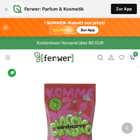
×
Ferwer: Parfum & Kosmetik
Zur App
⚡
SUMMER-Rabatt nur jetzt!
×
SUMMER
Zur App
Kostenloser Versand über 80 EUR
0
›