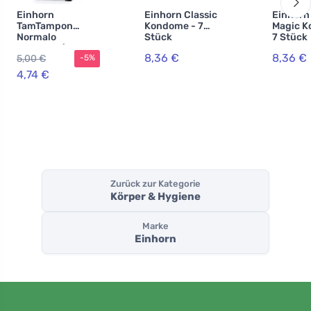
Einhorn
Einhorn Classic
Einhorn
TamTampon
Kondome - 7
Magic K
Normalo
Stück
7 Stück
Tampons (16
8,36 €
8,36 €
5,00 €
-5%
Stück) -
hypoallergene
4,74 €
Bio-Baumwolle
Zurück zur Kategorie
Körper & Hygiene
Marke
Einhorn