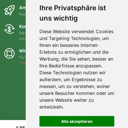
Ihre Privatsphäre ist
Am nächsten Tag und kostenlos
Kostenloser Versand für Bestellungen über 80 EUR
uns wichtig
Kostenloser Umtausch und Rückgabe
Diese Website verwendet Cookies
Sie können Ihre Bestellung jederzeit innerhalb von 90 Tagen
und Targeting Technologien, um
zurückgeben oder umtauschen.
Ihnen ein besseres Internet-
Wir unterstützen Trees.org
Erlebnis zu ermöglichen und die
Für jede Bestellung pflanzen wir einen Baum! Mehr lesen
Werbung, die Sie sehen, besser an
Über uns
.
Ihre Bedürfnisse anzupassen.
Diese Technologien nutzen wir
außerdem, um Ergebnisse zu
messen, um zu verstehen, woher
unsere Besucher kommen oder um
unsere Website weiter zu
entwickeln.
Alle akzeptieren
4,95
€