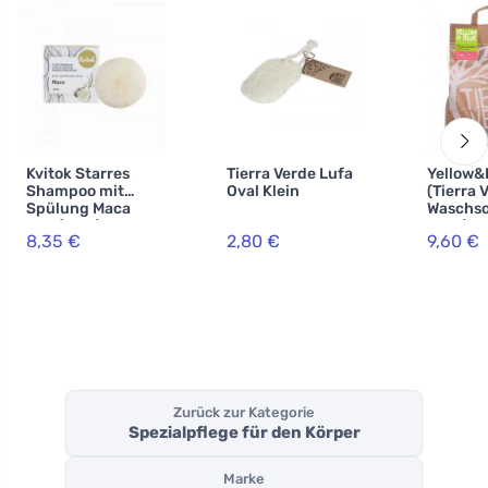
Kvitok Starres
Tierra Verde Lufa
Yellow&
Shampoo mit
Oval Klein
(Tierra 
Spülung Maca
Waschso
XXL (50 g) -
Sack) - 
8,35 €
2,80 €
9,60 €
stimuliert das
Herstel
Haarwachstum
selbstg
m Pulve
Zurück zur Kategorie
Spezialpflege für den Körper
Marke