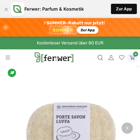
×
Ferwer: Parfum & Kosmetik
Zur App
⚡
SUMMER-Rabatt nur jetzt!
×
SUMMER
Zur App
Kostenloser Versand über 80 EUR
0
›