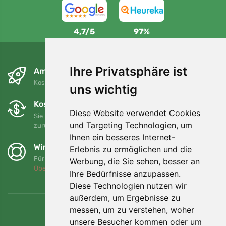
4,7/5
97%
Ihre Privatsphäre ist
Am nächsten Tag und kostenlos
Kostenloser Versand für Bestellungen über 80 EUR
uns wichtig
Kostenloser Umtausch und Rückgabe
Diese Website verwendet Cookies
Sie können Ihre Bestellung jederzeit innerhalb von 90 Tagen
und Targeting Technologien, um
zurückgeben oder umtauschen.
Ihnen ein besseres Internet-
Wir unterstützen Trees.org
Erlebnis zu ermöglichen und die
Für jede Bestellung pflanzen wir einen Baum! Mehr lesen
Werbung, die Sie sehen, besser an
Über uns
.
Ihre Bedürfnisse anzupassen.
Diese Technologien nutzen wir
außerdem, um Ergebnisse zu
messen, um zu verstehen, woher
unsere Besucher kommen oder um