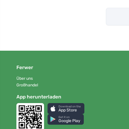
Ferwer
Über uns
Großhandel
App herunterladen
Download on the
App Store
Get it on
Google Play