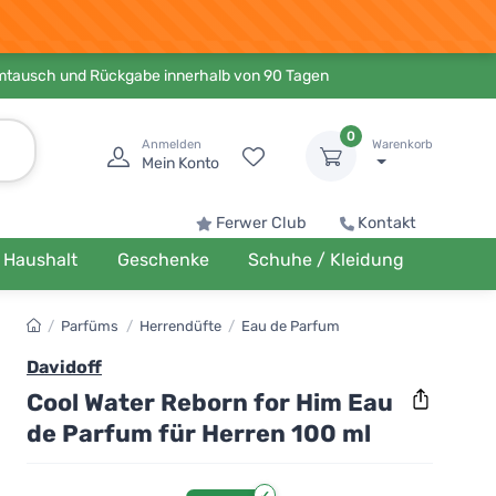
Umtausch und Rückgabe innerhalb von 90 Tagen
0
Anmelden
Warenkorb
Mein Konto
Ferwer Club
Kontakt
Haushalt
Geschenke
Schuhe / Kleidung
/
Parfüms
/
Herrendüfte
/
Eau de Parfum
Davidoff
Cool Water Reborn for Him Eau
de Parfum für Herren 100 ml