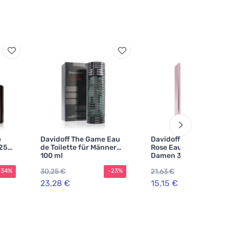
e
Davidoff The Game Eau
Davidoff Cool Water S
125
de Toilette für Männer
Rose Eau de Toilette fü
100 ml
Damen 30 ml
30,25 €
21,63 €
-34%
-23%
-30
23,28 €
15,15 €