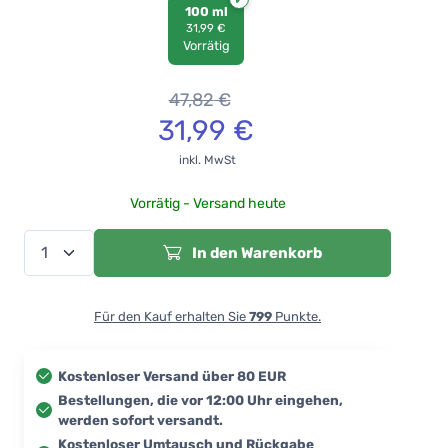
100 ml
31,99 €
Vorrätig
47,82
€
31,99
€
inkl. MwSt
Vorrätig - Versand heute
In den Warenkorb
Für den Kauf erhalten Sie
799
Punkte.
Kostenloser Versand über 80 EUR
Bestellungen, die vor 12:00 Uhr eingehen,
werden sofort versandt.
Kostenloser Umtausch und Rückgabe