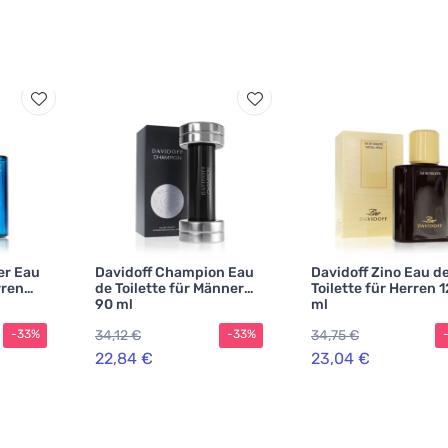
er Eau
Davidoff Champion Eau
Davidoff Zino Eau d
rren
de Toilette für Männer
Toilette für Herren 
90 ml
ml
34,12 €
34,75 €
-33%
-33%
22,84 €
23,04 €