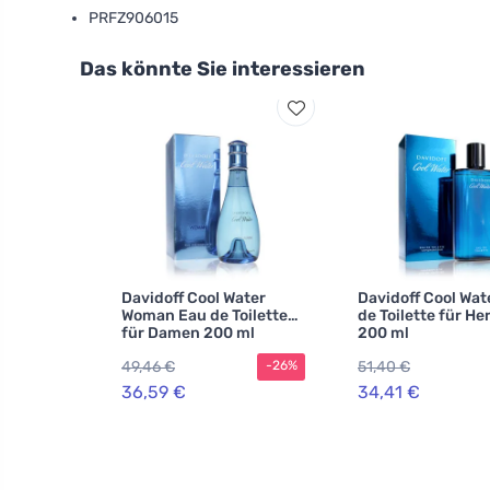
PRFZ906015
Das könnte Sie interessieren
Davidoff Cool Water
Davidoff Cool Wat
Woman Eau de Toilette
de Toilette für He
für Damen 200 ml
200 ml
49,46 €
51,40 €
-26%
36,59 €
34,41 €