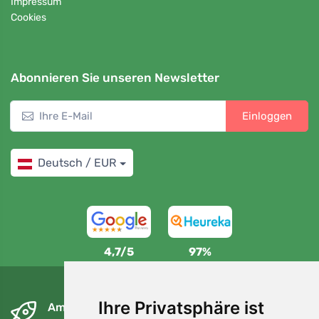
Impressum
Cookies
Abonnieren Sie unseren Newsletter
Einloggen
Deutsch / EUR
4,7/5
97%
Ihre Privatsphäre ist
Am nächsten Tag und kostenlos