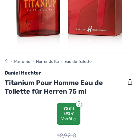
/
Parfüms
/
Herrendüfte
/
Eau de Toilette
Daniel Hechter
Titanium Pour Homme Eau de
Toilette für Herren 75 ml
75 ml
9,92 €
Vorrätig
12,92
€