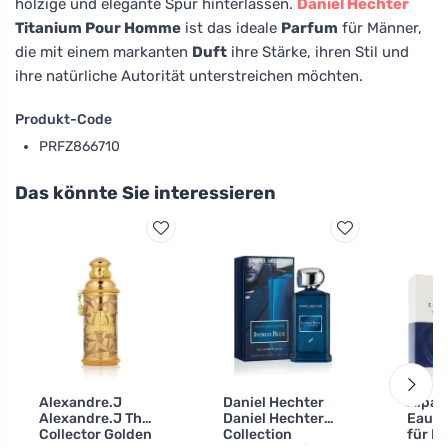
holzige und elegante Spur hinterlassen.
Daniel Hechter
Titanium Pour Homme
ist das ideale
Parfum
für Männer,
die mit einem markanten
Duft
ihre Stärke, ihren Stil und
ihre natürliche Autorität unterstreichen möchten.
Produkt-Code
PRFZ866710
Das könnte Sie interessieren
Alexandre.J
Daniel Hechter
Alpa 
Alexandre.J The
Daniel Hechter
Eau de
Collector Golden
Collection
für M