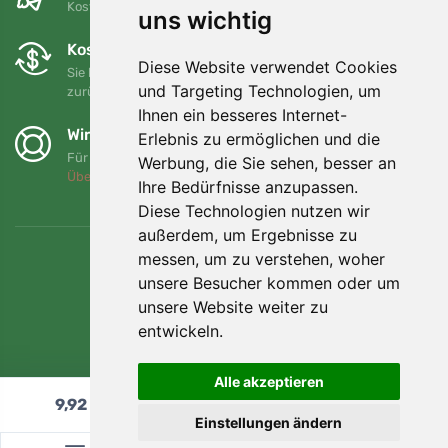
Kostenloser Versand für Bestellungen über 80 EUR
uns wichtig
Kostenloser Umtausch und Rückgabe
Diese Website verwendet Cookies
Sie können Ihre Bestellung jederzeit innerhalb von 90 Tagen
und Targeting Technologien, um
zurückgeben oder umtauschen.
Ihnen ein besseres Internet-
Wir unterstützen Trees.org
Erlebnis zu ermöglichen und die
Für jede Bestellung pflanzen wir einen Baum! Mehr lesen
Werbung, die Sie sehen, besser an
Über uns
.
Ihre Bedürfnisse anzupassen.
Diese Technologien nutzen wir
außerdem, um Ergebnisse zu
messen, um zu verstehen, woher
unsere Besucher kommen oder um
unsere Website weiter zu
entwickeln.
Alle akzeptieren
9,92
€
In den Warenkorb
Einstellungen ändern