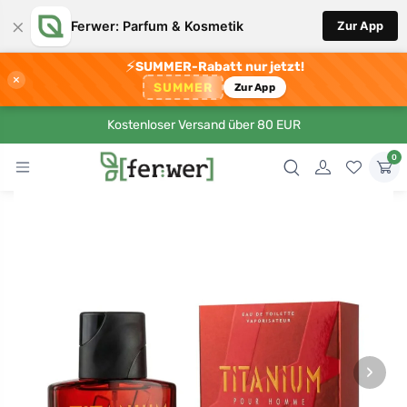
×
Ferwer: Parfum & Kosmetik
Zur App
⚡
SUMMER-Rabatt nur jetzt!
×
SUMMER
Zur App
Kostenloser Versand über 80 EUR
0
›