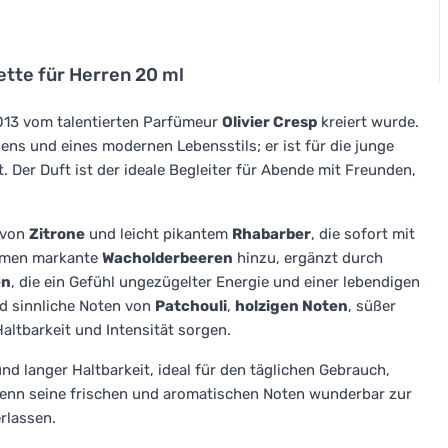
ette für Herren 20 ml
2013 vom talentierten Parfümeur
Olivier Cresp
kreiert wurde.
ns und eines modernen Lebensstils; er ist für die junge
 Der Duft ist der ideale Begleiter für Abende mit Freunden,
n von
Zitrone
und leicht pikantem
Rhabarber
, die sofort mit
ommen markante
Wacholderbeeren
hinzu, ergänzt durch
en
, die ein Gefühl ungezügelter Energie und einer lebendigen
nd sinnliche Noten von
Patchouli
,
holzigen Noten
, süßer
 Haltbarkeit und Intensität sorgen.
und langer Haltbarkeit, ideal für den täglichen Gebrauch,
wenn seine frischen und aromatischen Noten wunderbar zur
rlassen.