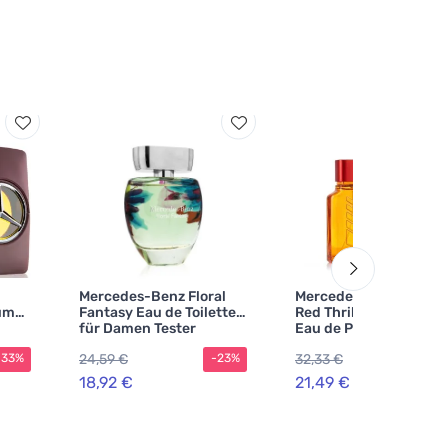
Mercedes-Benz Floral
Mercedes-Benz AMG
fum
Fantasy Eau de Toilette
Red Thrill nachfüllbar
für Damen Tester
Eau de Parfum für
Herren
24,59 €
32,33 €
-33%
-23%
-3
18,92 €
21,49 €