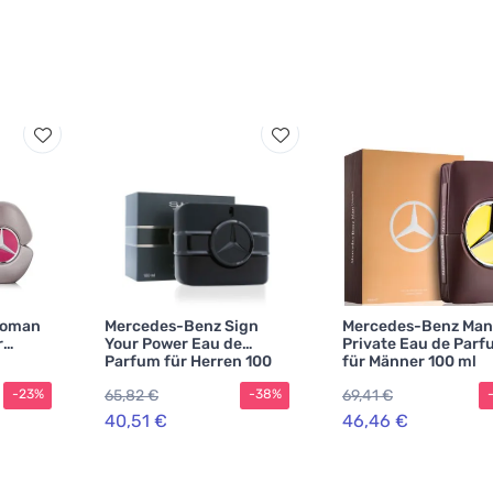
Woman
Mercedes-Benz Sign
Mercedes-Benz Man
r
Your Power Eau de
Private Eau de Par
Parfum für Herren 100
für Männer 100 ml
ml
65,82 €
69,41 €
-23%
-38%
40,51 €
46,46 €