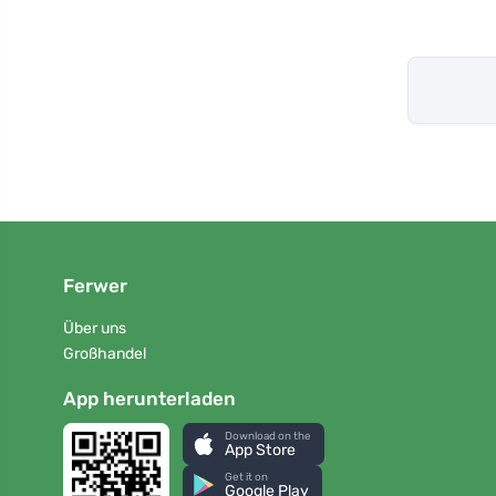
Ferwer
Über uns
Großhandel
App herunterladen
Download on the
App Store
Get it on
Google Play