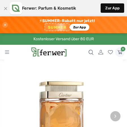
×
Ferwer: Parfum & Kosmetik
Zur App
⚡
SUMMER-Rabatt nur jetzt!
×
SUMMER
Zur App
Kostenloser Versand über 80 EUR
0
›