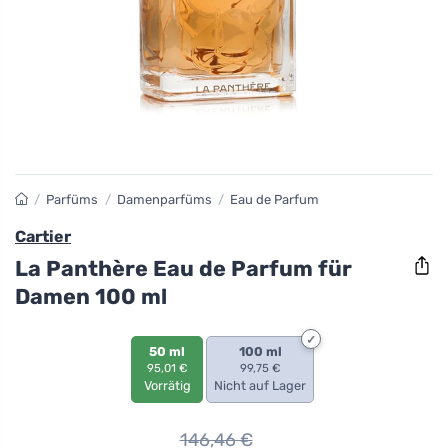
/
Parfüms
/
Damenparfüms
/
Eau de Parfum
Cartier
La Panthère Eau de Parfum für
Damen 100 ml
50 ml
100 ml
95,01 €
99,75 €
Vorrätig
Nicht auf Lager
146,46
€