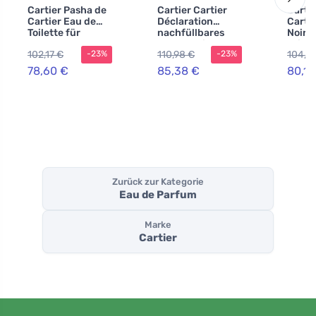
Cartier Pasha de
Cartier Cartier
Carti
Cartier Eau de
Déclaration
Cartie
Toilette für
nachfüllbares
Noire
Herren 100 ml
Eau de Toilette
Toilet
102,17 €
110,98 €
104,16
-23%
-23%
für Herren
Herre
78,60 €
85,38 €
80,10
Zurück zur Kategorie
Eau de Parfum
Marke
Cartier