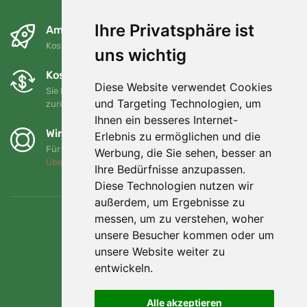
Ihre Privatsphäre ist
Am nächsten Tag und kostenlos
Kostenloser Versand für Bestellungen über 80 EUR
uns wichtig
Kostenloser Umtausch und Rückgabe
Diese Website verwendet Cookies
Sie können Ihre Bestellung jederzeit innerhalb von 90 Tagen
und Targeting Technologien, um
zurückgeben oder umtauschen.
Ihnen ein besseres Internet-
Wir unterstützen Trees.org
Erlebnis zu ermöglichen und die
Für jede Bestellung pflanzen wir einen Baum! Mehr lesen
Werbung, die Sie sehen, besser an
Über uns
.
Ihre Bedürfnisse anzupassen.
Diese Technologien nutzen wir
außerdem, um Ergebnisse zu
messen, um zu verstehen, woher
unsere Besucher kommen oder um
unsere Website weiter zu
entwickeln.
Alle akzeptieren