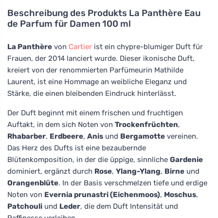
Beschreibung des Produkts
La Panthère Eau
de Parfum für Damen 100 ml
La Panthère
von
Cartier
ist ein chypre-blumiger Duft für
Frauen, der 2014 lanciert wurde. Dieser ikonische Duft,
kreiert von der renommierten Parfümeurin Mathilde
Laurent, ist eine Hommage an weibliche Eleganz und
Stärke, die einen bleibenden Eindruck hinterlässt.
Der Duft beginnt mit einem frischen und fruchtigen
Auftakt, in dem sich Noten von
Trockenfrüchten
,
Rhabarber
,
Erdbeere
,
Anis
und
Bergamotte
vereinen.
Das Herz des Dufts ist eine bezaubernde
Blütenkomposition, in der die üppige, sinnliche
Gardenie
dominiert, ergänzt durch
Rose
,
Ylang-Ylang
,
Birne
und
Orangenblüte
. In der Basis verschmelzen tiefe und erdige
Noten von
Evernia prunastri (Eichenmoos)
,
Moschus
,
Patchouli
und
Leder
, die dem Duft Intensität und
Raffinesse verleihen.