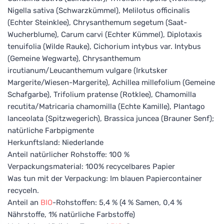
Nigella sativa (Schwarzkümmel), Melilotus officinalis
(Echter Steinklee), Chrysanthemum segetum (Saat-
Wucherblume), Carum carvi (Echter Kümmel), Diplotaxis
tenuifolia (Wilde Rauke), Cichorium intybus var. Intybus
(Gemeine Wegwarte), Chrysanthemum
ircutianum/Leucanthemum vulgare (Irkutsker
Margerite/Wiesen-Margerite), Achillea millefolium (Gemeine
Schafgarbe), Trifolium pratense (Rotklee), Chamomilla
recutita/Matricaria chamomilla (Echte Kamille), Plantago
lanceolata (Spitzwegerich), Brassica juncea (Brauner Senf);
natürliche Farbpigmente
Herkunftsland: Niederlande
Anteil natürlicher Rohstoffe: 100 %
Verpackungsmaterial: 100% recycelbares Papier
Was tun mit der Verpackung: Im blauen Papiercontainer
recyceln.
Anteil an
BIO
-Rohstoffen: 5,4 % (4 % Samen, 0,4 %
Nährstoffe, 1% natürliche Farbstoffe)