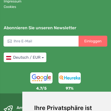
Impressum
Cookies
Abonnieren Sie unseren Newsletter
Einloggen
Deutsch / EUR
4,7/5
97%
Ihre Privatsphäre ist
Am nächsten Tag und kostenlos