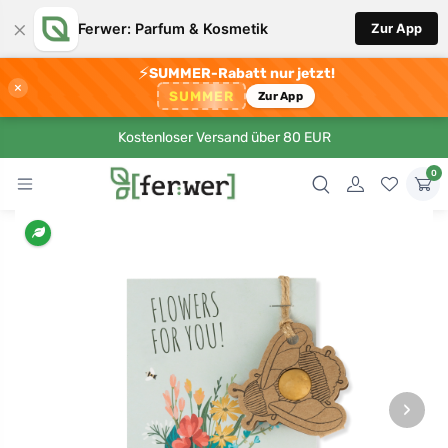
×
Ferwer: Parfum & Kosmetik
Zur App
⚡
SUMMER-Rabatt nur jetzt!
×
SUMMER
Zur App
Kostenloser Versand über 80 EUR
0
›