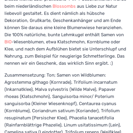
beim niederländischen
Blossombs
aus Liebe zur Natur
liebevoll gestaltet. Es dient nämlich als hübsche
Dekoration, Grußkarte, Geschenkanhänger und am Ende
können Sie daraus eine kleine Blumenwiese heranziehen.
Die 100% natürliche, bunte Lehmkugel enthält Samen von
BIO
-Wiesenblumen, etwa Klatschmohn, Kornblume oder
Klee, und nach dem Aufblühen bietet sie Unterschlupf und
Nahrung, zum Beispiel für neugierige Schmetterlinge. Das
nennen wir ein Geschenk, das wirklich Sinn ergibt. :)
Zusammensetzung: Ton; Samen von Wildblumen:
Agrostemma githago (Kornrade), Trifolium incarnatum
(Inkarnatklee), Malva sylvestris (Wilde Malve), Papaver
rhoeas (Klatschmohn), Sanguisorba minor/ Poterium
sanguisorba (Kleiner Wiesenknopf), Centaurea cyanus
(Kornblume), Coriandrum sativum (Koriander), Trifolium
resupinatum (Persischer Klee), Phacelia tanacetifolia
(Rainfarnblättrige Phazelie), Linum usitatissimum (Lein),
Camelina sativa (Leindotter), Trifolium repens (Weißklee),