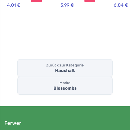
praktis
4,01 €
3,99 €
6,84 €
Geschen
einem
Zurück zur Kategorie
Haushalt
Marke
Blossombs
Ferwer