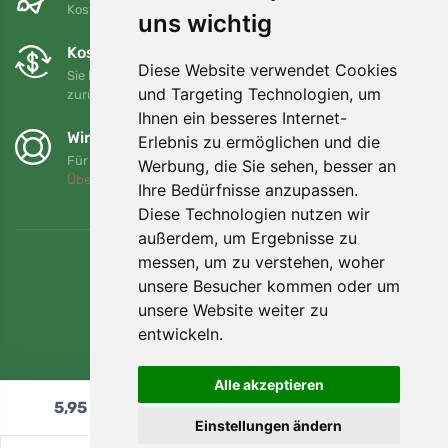
Kostenloser Versand für Bestellungen über 80 EUR
uns wichtig
Kostenloser Umtausch und Rückgabe
Diese Website verwendet Cookies
Sie können Ihre Bestellung jederzeit innerhalb von 90 Tagen
und Targeting Technologien, um
zurückgeben oder umtauschen.
Ihnen ein besseres Internet-
Wir unterstützen Trees.org
Erlebnis zu ermöglichen und die
Für jede Bestellung pflanzen wir einen Baum! Mehr lesen
Werbung, die Sie sehen, besser an
Über uns
.
Ihre Bedürfnisse anzupassen.
Diese Technologien nutzen wir
außerdem, um Ergebnisse zu
messen, um zu verstehen, woher
unsere Besucher kommen oder um
unsere Website weiter zu
entwickeln.
Alle akzeptieren
5,95
€
In den Warenkorb
Einstellungen ändern