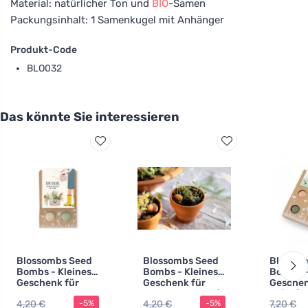
Material: natürlicher Ton und
BIO
-Samen
Packungsinhalt: 1 Samenkugel mit Anhänger
Produkt-Code
BLO032
Das könnte Sie interessieren
Blossombs Seed
Blossombs Seed
Blossom
Bombs - Kleines
Bombs - Kleines
Bombs -
Geschenk für
Geschenk für
Geschen
Lehrer - Blumen
Lehrer - Bunny (2
Stück) -
4,20 €
4,20 €
7,20 €
-5%
-5%
(2 Stück)
Stück)
originel