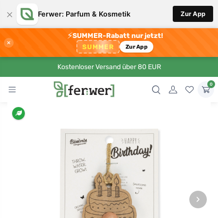
×
Ferwer: Parfum & Kosmetik
Zur App
⚡
SUMMER-Rabatt nur jetzt!
×
SUMMER
Zur App
Kostenloser Versand über 80 EUR
0
›