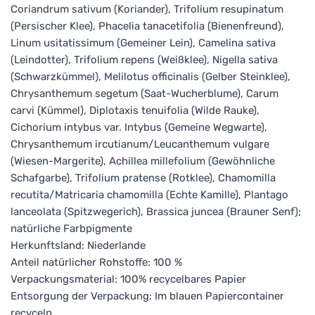
Coriandrum sativum (Koriander), Trifolium resupinatum
(Persischer Klee), Phacelia tanacetifolia (Bienenfreund),
Linum usitatissimum (Gemeiner Lein), Camelina sativa
(Leindotter), Trifolium repens (Weißklee), Nigella sativa
(Schwarzkümmel), Melilotus officinalis (Gelber Steinklee),
Chrysanthemum segetum (Saat-Wucherblume), Carum
carvi (Kümmel), Diplotaxis tenuifolia (Wilde Rauke),
Cichorium intybus var. Intybus (Gemeine Wegwarte),
Chrysanthemum ircutianum/Leucanthemum vulgare
(Wiesen-Margerite), Achillea millefolium (Gewöhnliche
Schafgarbe), Trifolium pratense (Rotklee), Chamomilla
recutita/Matricaria chamomilla (Echte Kamille), Plantago
lanceolata (Spitzwegerich), Brassica juncea (Brauner Senf);
natürliche Farbpigmente
Herkunftsland: Niederlande
Anteil natürlicher Rohstoffe: 100 %
Verpackungsmaterial: 100% recycelbares Papier
Entsorgung der Verpackung: Im blauen Papiercontainer
recyceln.