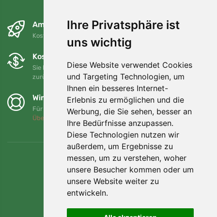
Ihre Privatsphäre ist
Am nächsten Tag und kostenlos
Kostenloser Versand für Bestellungen über 80 EUR
uns wichtig
Kostenloser Umtausch und Rückgabe
Diese Website verwendet Cookies
Sie können Ihre Bestellung jederzeit innerhalb von 90 Tagen
und Targeting Technologien, um
zurückgeben oder umtauschen.
Ihnen ein besseres Internet-
Wir unterstützen Trees.org
Erlebnis zu ermöglichen und die
Für jede Bestellung pflanzen wir einen Baum! Mehr lesen
Werbung, die Sie sehen, besser an
Über uns
.
Ihre Bedürfnisse anzupassen.
Diese Technologien nutzen wir
außerdem, um Ergebnisse zu
messen, um zu verstehen, woher
unsere Besucher kommen oder um
unsere Website weiter zu
entwickeln.