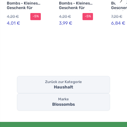
Bombs - Kleines
Bombs - Kleines
Bombs -
Geschenk für
Geschenk für
Geschen
Lehrer - Blumen
Lehrer - Bunny (2
Stück) -
4,20 €
4,20 €
7,20 €
-5%
-5%
(2 Stück)
Stück)
originel
praktis
4,01 €
3,99 €
6,84 €
Geschen
einem
Zurück zur Kategorie
Haushalt
Marke
Blossombs