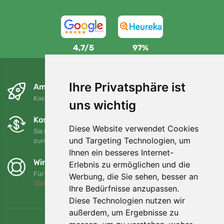
4,7/5
97%
Ihre Privatsphäre ist
Am nächsten Tag und kostenlos
Kostenloser Versand für Bestellungen über 80 EUR
uns wichtig
Kostenloser Umtausch und Rückgabe
Diese Website verwendet Cookies
Sie können Ihre Bestellung jederzeit innerhalb von 90 Tagen
und Targeting Technologien, um
zurückgeben oder umtauschen.
Ihnen ein besseres Internet-
Wir unterstützen Trees.org
Erlebnis zu ermöglichen und die
Für jede Bestellung pflanzen wir einen Baum! Mehr lesen
Werbung, die Sie sehen, besser an
Über uns
.
Ihre Bedürfnisse anzupassen.
Diese Technologien nutzen wir
außerdem, um Ergebnisse zu