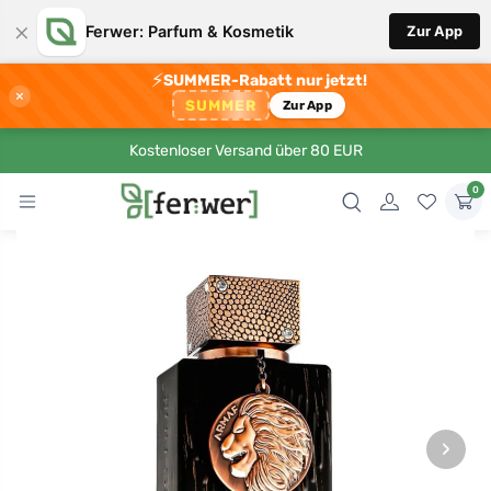
×
Ferwer: Parfum & Kosmetik
Zur App
⚡
SUMMER-Rabatt nur jetzt!
×
SUMMER
Zur App
Kostenloser Versand über 80 EUR
0
›