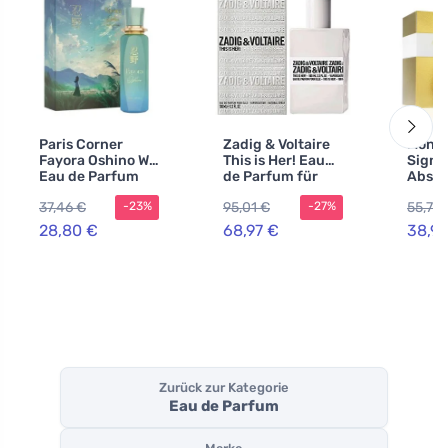
Paris Corner
Zadig & Voltaire
Montb
Fayora Oshino W
This is Her! Eau
Signa
Eau de Parfum
de Parfum für
Absol
Damen 100 ml
Parfu
37,46 €
95,01 €
55,71 
-23%
-27%
Damen
28,80 €
68,97 €
38,9
Zurück zur Kategorie
Eau de Parfum