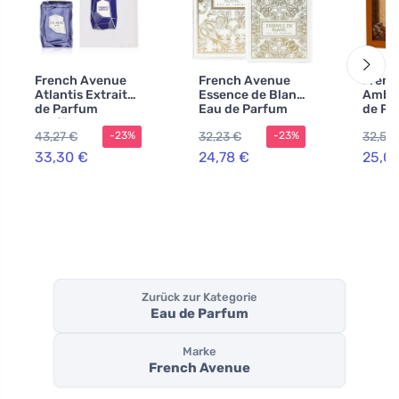
French Avenue
French Avenue
Frenc
Atlantis Extrait
Essence de Blanc
Amber
de Parfum
Eau de Parfum
de Pa
Parfümextrakt
Unisex
43,27 €
32,23 €
32,57 
-23%
-23%
Unisex
33,30 €
24,78 €
25,07
Zurück zur Kategorie
Eau de Parfum
Marke
French Avenue