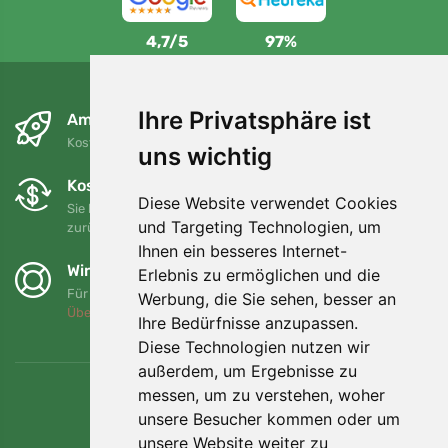
4,7/5
97%
Ihre Privatsphäre ist
Am nächsten Tag und kostenlos
Kostenloser Versand für Bestellungen über 80 EUR
uns wichtig
Kostenloser Umtausch und Rückgabe
Diese Website verwendet Cookies
Sie können Ihre Bestellung jederzeit innerhalb von 90 Tagen
und Targeting Technologien, um
zurückgeben oder umtauschen.
Ihnen ein besseres Internet-
Wir unterstützen Trees.org
Erlebnis zu ermöglichen und die
Für jede Bestellung pflanzen wir einen Baum! Mehr lesen
Werbung, die Sie sehen, besser an
Über uns
.
Ihre Bedürfnisse anzupassen.
Diese Technologien nutzen wir
außerdem, um Ergebnisse zu
messen, um zu verstehen, woher
unsere Besucher kommen oder um
unsere Website weiter zu