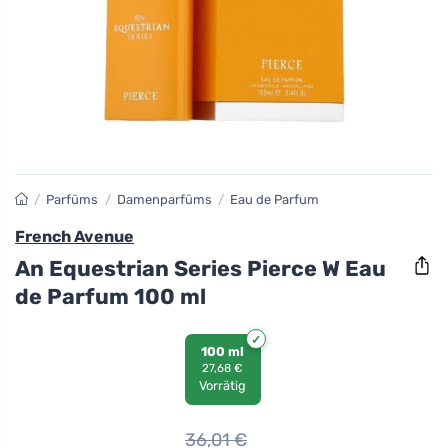
/
Parfüms
/
Damenparfüms
/
Eau de Parfum
French Avenue
An Equestrian Series Pierce W Eau
de Parfum 100 ml
100 ml
27,68 €
Vorrätig
36,01
€