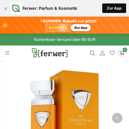
×
Ferwer: Parfum & Kosmetik
Zur App
⚡
SUMMER-Rabatt nur jetzt!
×
SUMMER
Zur App
Kostenloser Versand über 80 EUR
0
›