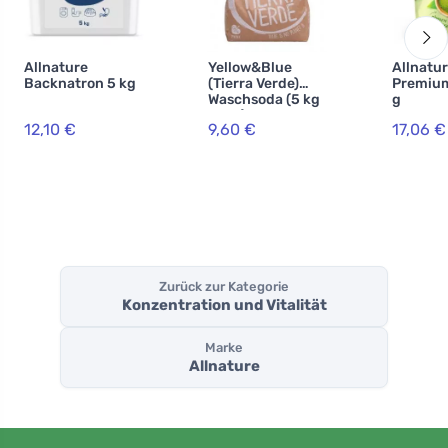
Allnature
Yellow&Blue
Allnatu
Backnatron 5 kg
(Tierra Verde)
Premium
Waschsoda (5 kg
g
Sack) - zur
12,10 €
9,60 €
17,06 €
Herstellung von
selbstgemachte
m Pulver
Zurück zur Kategorie
Konzentration und Vitalität
Marke
Allnature