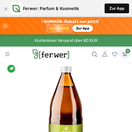
×
Ferwer: Parfum & Kosmetik
Zur App
⚡
SUMMER-Rabatt nur jetzt!
×
SUMMER
Zur App
Kostenloser Versand über 80 EUR
0