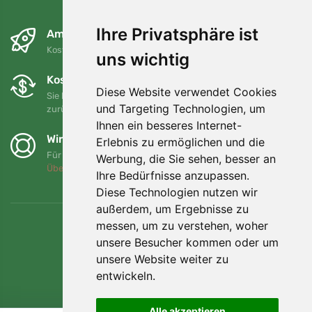
Ihre Privatsphäre ist
Am nächsten Tag und kostenlos
Kostenloser Versand für Bestellungen über 80 EUR
uns wichtig
Kostenloser Umtausch und Rückgabe
Diese Website verwendet Cookies
Sie können Ihre Bestellung jederzeit innerhalb von 90 Tagen
und Targeting Technologien, um
zurückgeben oder umtauschen.
Ihnen ein besseres Internet-
Wir unterstützen Trees.org
Erlebnis zu ermöglichen und die
Für jede Bestellung pflanzen wir einen Baum! Mehr lesen
Werbung, die Sie sehen, besser an
Über uns
.
Ihre Bedürfnisse anzupassen.
Diese Technologien nutzen wir
außerdem, um Ergebnisse zu
messen, um zu verstehen, woher
unsere Besucher kommen oder um
unsere Website weiter zu
entwickeln.
Alle akzeptieren