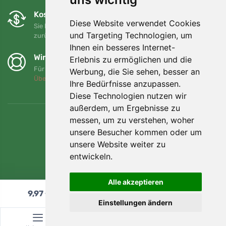
Kostenloser Umtausch und Rückgabe
Diese Website verwendet Cookies
Sie können Ihre Bestellung jederzeit innerhalb von 90 Tagen
und Targeting Technologien, um
zurückgeben oder umtauschen.
Ihnen ein besseres Internet-
Wir unterstützen Trees.org
Erlebnis zu ermöglichen und die
Für jede Bestellung pflanzen wir einen Baum! Mehr lesen
Werbung, die Sie sehen, besser an
Über uns
.
Ihre Bedürfnisse anzupassen.
Diese Technologien nutzen wir
außerdem, um Ergebnisse zu
messen, um zu verstehen, woher
unsere Besucher kommen oder um
unsere Website weiter zu
entwickeln.
Alle akzeptieren
9,97
€
In den Warenkorb
Einstellungen ändern
© Topshelf s.r.o. Alle Rechte vorbehalten.