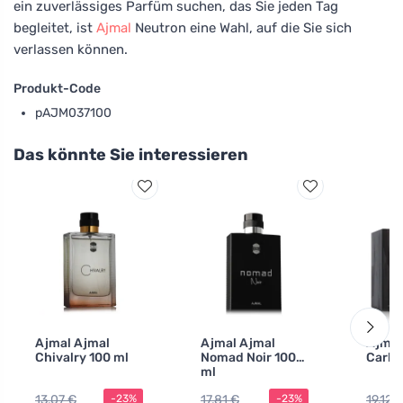
ein zuverlässiges Parfüm suchen, das Sie jeden Tag
begleitet, ist
Ajmal
Neutron eine Wahl, auf die Sie sich
verlassen können.
Produkt-Code
pAJM037100
Das könnte Sie interessieren
Ajmal Ajmal
Ajmal Ajmal
Ajmal
Chivalry 100 ml
Nomad Noir 100
Carbo
ml
13,07 €
17,81 €
19,12 
-23%
-23%