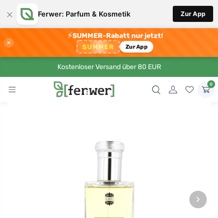
×
Ferwer: Parfum & Kosmetik
Zur App
⚡
SUMMER-Rabatt nur jetzt!
×
SUMMER
Zur App
Kostenloser Versand über 80 EUR
0
›