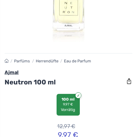
/
Parfüms
/
Herrendüfte
/
Eau de Parfum
Ajmal
Neutron 100 ml
100 ml
9,97 €
Vorrätig
12,97
€
9,97
€