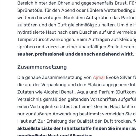
Bereich hinter den Ohren und gegebenenfalls Brust. Fü
Sprühstöße; für den Abend oder kühlere Wetterbeding
weiteren hinzufügen. Nach dem Aufsprühen das Parfüm 
zu stören und den Duft gleichmäßig zu halten. Um die H
hydratisierte Haut nach dem Duschen auf und vermeide
Temperaturschwankungen. Beim Auftragen auf Kleidung 
sprühen und zuerst an einer unauffälligen Stelle testen
sauber, professionell und dennoch anziehend wirkt.
Zusammensetzung
Die genaue Zusammensetzung von
Ajmal
Evoke Silver f
die auf der Verpackung und dem Flakon angegebene Inf
Zutaten wie Alcohol Denat., Aqua und Parfum (Duftkompo
Verzeichnis gemäß den geltenden Vorschriften aufgefüh
einen Verträglichkeitstest auf einer kleinen Hautfläch
nur zur äußeren Anwendung bestimmt; vermeiden Sie den
Haut auf. Zur Erhaltung der Qualität den Duft trocken,
aktuellste Liste der Inhaltsstoffe finden Sie immer a
empfindliche Haut und Allergiker.