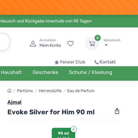
Umtausch und Rückgabe innerhalb von 90 Tagen
0
Anmelden
Warenkorb
Mein Konto
Ferwer Club
Kontakt
Haushalt
Geschenke
Schuhe / Kleidung
/
Parfüms
/
Herrendüfte
/
Eau de Parfum
Ajmal
Evoke Silver for Him 90 ml
90 ml