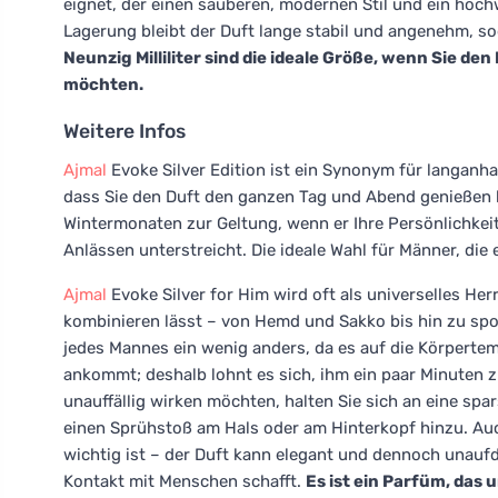
eignet, der einen sauberen, modernen Stil und ein hochw
Lagerung bleibt der Duft lange stabil und angenehm, so
Neunzig Milliliter sind die ideale Größe, wenn Sie 
möchten.
Weitere Infos
Ajmal
Evoke Silver Edition ist ein Synonym für langanhal
dass Sie den Duft den ganzen Tag und Abend genießen 
Wintermonaten zur Geltung, wenn er Ihre Persönlichkei
Anlässen unterstreicht. Die ideale Wahl für Männer, di
Ajmal
Evoke Silver for Him wird oft als universelles Her
kombinieren lässt – von Hemd und Sakko bis hin zu sport
jedes Mannes ein wenig anders, da es auf die Körpertem
ankommt; deshalb lohnt es sich, ihm ein paar Minuten 
unauffällig wirken möchten, halten Sie sich an eine sp
einen Sprühstoß am Hals oder am Hinterkopf hinzu. Au
wichtig ist – der Duft kann elegant und dennoch unauf
Kontakt mit Menschen schafft.
Es ist ein Parfüm, das 