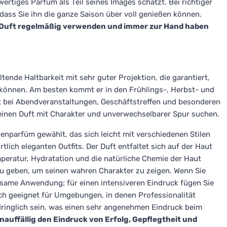
ertiges Parfüm als Teil seines Images schätzt. Bei richtiger
dass Sie ihn die ganze Saison über voll genießen können.
den Duft regelmäßig verwenden und immer zur Hand haben
tende Haltbarkeit mit sehr guter Projektion, die garantiert,
können. Am besten kommt er in den Frühlings-, Herbst- und
t bei Abendveranstaltungen, Geschäftstreffen und besonderen
e einen Duft mit Charakter und unverwechselbarer Spur suchen.
renparfüm gewählt, das sich leicht mit verschiedenen Stilen
lich eleganten Outfits. Der Duft entfaltet sich auf der Haut
peratur, Hydratation und die natürliche Chemie der Haut
zu geben, um seinen wahren Charakter zu zeigen. Wenn Sie
arsame Anwendung; für einen intensiveren Eindruck fügen Sie
ch geeignet für Umgebungen, in denen Professionalität
dringlich sein, was einen sehr angenehmen Eindruck beim
unauffällig den Eindruck von Erfolg, Gepflegtheit und