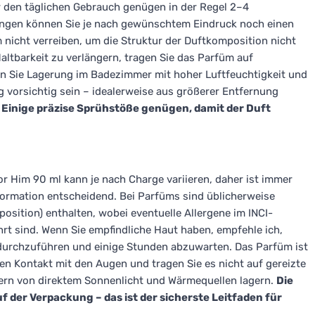
r den täglichen Gebrauch genügen in der Regel 2–4
ungen können Sie je nach gewünschtem Eindruck noch einen
nicht verreiben, um die Struktur der Duftkomposition nicht
altbarkeit zu verlängern, tragen Sie das Parfüm auf
n Sie Lagerung im Badezimmer mit hoher Luftfeuchtigkeit und
vorsichtig sein – idealerweise aus größerer Entfernung
.
Einige präzise Sprühstöße genügen, damit der Duft
or Him 90 ml kann je nach Charge variieren, daher ist immer
ormation entscheidend. Bei Parfüms sind üblicherweise
sition) enthalten, wobei eventuelle Allergene im INCI-
rt sind. Wenn Sie empfindliche Haut haben, empfehle ich,
e durchzuführen und einige Stunden abzuwarten. Das Parfüm ist
 Kontakt mit den Augen und tragen Sie es nicht auf gereizte
 fern von direktem Sonnenlicht und Wärmequellen lagern.
Die
uf der Verpackung – das ist der sicherste Leitfaden für