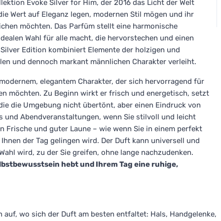
llektion Evoke Silver for Him, der 2016 das Licht der Welt
 die Wert auf Eleganz legen, modernen Stil mögen und ihr
eichen möchten. Das Parfüm stellt eine harmonische
idealen Wahl für alle macht, die hervorstechen und einen
Silver Edition kombiniert Elemente der holzigen und
len und dennoch markant männlichen Charakter verleiht.
t modernem, elegantem Charakter, der sich hervorragend für
en möchten. Zu Beginn wirkt er frisch und energetisch, setzt
, die die Umgebung nicht übertönt, aber einen Eindruck von
ngs und Abendveranstaltungen, wenn Sie stilvoll und leicht
n Frische und guter Laune – wie wenn Sie in einem perfekt
hnen der Tag gelingen wird. Der Duft kann universell und
n Wahl wird, zu der Sie greifen, ohne lange nachzudenken.
Selbstbewusstsein hebt und Ihrem Tag eine ruhige,
n auf, wo sich der Duft am besten entfaltet: Hals, Handgelenke,