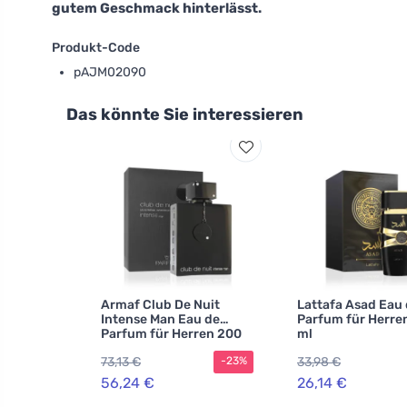
gutem Geschmack hinterlässt.
Produkt-Code
pAJM02090
Das könnte Sie interessieren
Armaf Club De Nuit
Lattafa Asad Eau
Intense Man Eau de
Parfum für Herre
Parfum für Herren 200
ml
ml
73,13 €
33,98 €
-23%
56,24 €
26,14 €