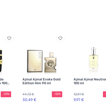
 de
Ajmal Ajmal Evoke Gold
Ajmal Ajmal Neutro
n 100
Edition Him 90 ml
100 ml
44,72 €
12,97 €
-23%
-32%
30,49 €
9,97 €