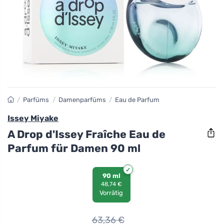
/
Parfüms
/
Damenparfüms
/
Eau de Parfum
Issey Miyake
A Drop d'Issey Fraîche Eau de
Parfum für Damen 90 ml
90 ml
48,74 €
Vorrätig
63,36
€