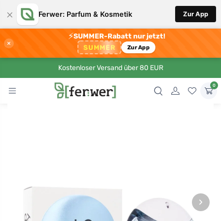
×
Ferwer: Parfum & Kosmetik
Zur App
⚡
SUMMER-Rabatt nur jetzt!
×
SUMMER
Zur App
Kostenloser Versand über 80 EUR
0
›