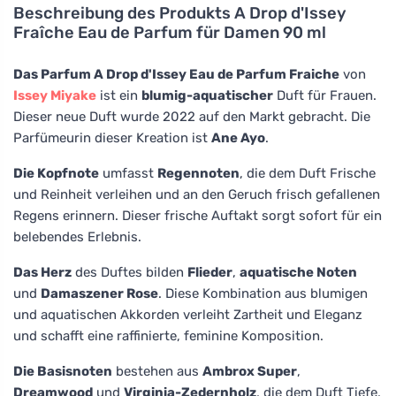
Beschreibung des Produkts
A Drop d'Issey
Fraîche Eau de Parfum für Damen 90 ml
Das Parfum A Drop d'Issey Eau de Parfum Fraiche
von
Issey Miyake
ist ein
blumig-aquatischer
Duft für Frauen.
Dieser neue Duft wurde 2022 auf den Markt gebracht. Die
Parfümeurin dieser Kreation ist
Ane Ayo
.
Die Kopfnote
umfasst
Regennoten
, die dem Duft Frische
und Reinheit verleihen und an den Geruch frisch gefallenen
Regens erinnern. Dieser frische Auftakt sorgt sofort für ein
belebendes Erlebnis.
Das Herz
des Duftes bilden
Flieder
,
aquatische Noten
und
Damaszener Rose
. Diese Kombination aus blumigen
und aquatischen Akkorden verleiht Zartheit und Eleganz
und schafft eine raffinierte, feminine Komposition.
Die Basisnoten
bestehen aus
Ambrox Super
,
Dreamwood
und
Virginia-Zedernholz
, die dem Duft Tiefe,