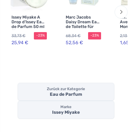
Issey Miyake A
Marc Jacobs
S.T. 
Drop d'Issey Eau
Daisy Dream Eau
Aven
de Parfum 50 ml
de Toilette für
Monta
für Damen
Damen
Homme
33,73 €
68,34 €
2,13 €
-23%
-23%
de Toi
Herre
25,94 €
52,56 €
1,65 
Zurück zur Kategorie
Eau de Parfum
Marke
Issey Miyake