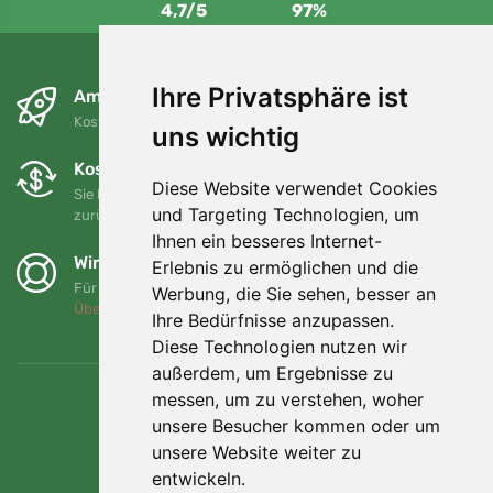
4,7/5
97%
Ihre Privatsphäre ist
Am nächsten Tag und kostenlos
Kostenloser Versand für Bestellungen über 80 EUR
uns wichtig
Kostenloser Umtausch und Rückgabe
Diese Website verwendet Cookies
Sie können Ihre Bestellung jederzeit innerhalb von 90 Tagen
und Targeting Technologien, um
zurückgeben oder umtauschen.
Ihnen ein besseres Internet-
Wir unterstützen Trees.org
Erlebnis zu ermöglichen und die
Für jede Bestellung pflanzen wir einen Baum! Mehr lesen
Werbung, die Sie sehen, besser an
Über uns
.
Ihre Bedürfnisse anzupassen.
Diese Technologien nutzen wir
außerdem, um Ergebnisse zu
messen, um zu verstehen, woher
unsere Besucher kommen oder um
unsere Website weiter zu
entwickeln.