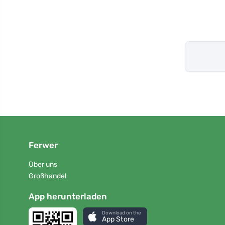
Ferwer
Über uns
Großhandel
App herunterladen
Download on the
App Store