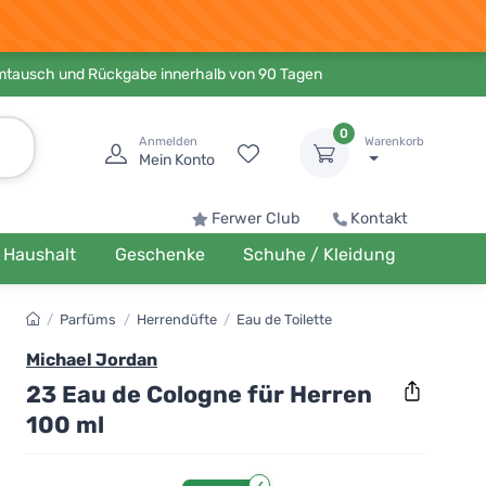
Umtausch und Rückgabe innerhalb von 90 Tagen
0
Anmelden
Warenkorb
Mein Konto
Ferwer Club
Kontakt
Haushalt
Geschenke
Schuhe / Kleidung
/
Parfüms
/
Herrendüfte
/
Eau de Toilette
Michael Jordan
23 Eau de Cologne für Herren
100 ml