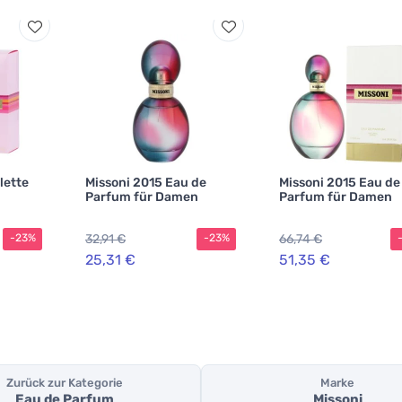
lette
Missoni 2015 Eau de
Missoni 2015 Eau de
Parfum für Damen
Parfum für Damen
32,91 €
66,74 €
-23%
-23%
25,31 €
51,35 €
Zurück zur Kategorie
Marke
Eau de Parfum
Missoni