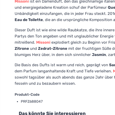
Missoni
ist ein Damenduft, den das gleichnamige itali
und energiegeladene Kreation schuf der Parfümeur
Que
Unbändigkeit einzufangen, die in jeder Frau steckt. 20
Eau de Toilette
, die an die ursprüngliche Komposition a
Dieser Duft ist wie eine wilde Raubkatze, die ihre innere 
Partys den Ton angeben und mit unglaublicher Energie t
mitreißend.
Missoni
explodiert gleich zu Beginn vor Fr
Zitrone
und
Zedrat-Zitrone
mit der fruchtigen Süße 
blumiges Herz über, in dem sich sinnlicher
Jasmin
, zar
Die Basis des Dufts ist warm und reich, geprägt von
Sa
dem Parfum langanhaltende Kraft und Tiefe verleihen.
M
sowohl tagsüber als auch abends das ganze Jahr über 
fesseln und zu bezaubern wissen.
Produkt-Code
PRFZ688047
Das könnte Sie interessieren