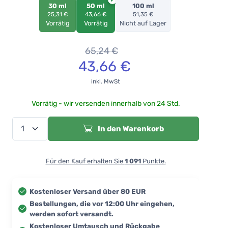
30 ml
50 ml
100 ml
25,31 €
43,66 €
51,35 €
Vorrätig
Vorrätig
Nicht auf Lager
65,24
€
43,66
€
inkl. MwSt
Vorrätig - wir versenden innerhalb von 24 Std.
In den Warenkorb
Für den Kauf erhalten Sie
1 091
Punkte.
Kostenloser Versand über 80 EUR
Bestellungen, die vor 12:00 Uhr eingehen,
werden sofort versandt.
Kostenloser Umtausch und Rückgabe