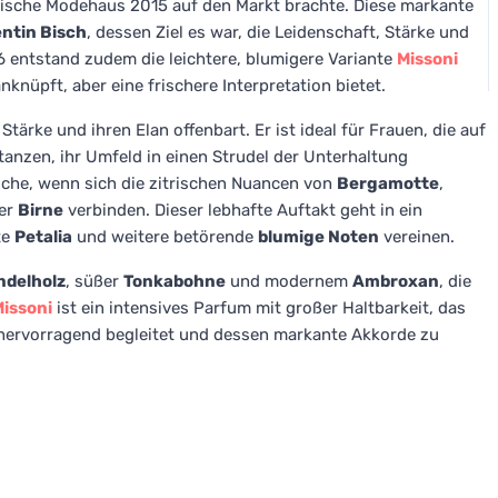
enische Modehaus 2015 auf den Markt brachte. Diese markante
ntin Bisch
, dessen Ziel es war, die Leidenschaft, Stärke und
16 entstand zudem die leichtere, blumigere Variante
Missoni
nknüpft, aber eine frischere Interpretation bietet.
Stärke und ihren Elan offenbart. Er ist ideal für Frauen, die auf
anzen, ihr Umfeld in einen Strudel der Unterhaltung
ische, wenn sich die zitrischen Nuancen von
Bergamotte
,
der
Birne
verbinden. Dieser lebhafte Auftakt geht in ein
te
Petalia
und weitere betörende
blumige Noten
vereinen.
ndelholz
, süßer
Tonkabohne
und modernem
Ambroxan
, die
issoni
ist ein intensives Parfum mit großer Haltbarkeit, das
hervorragend begleitet und dessen markante Akkorde zu