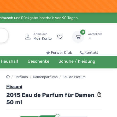
Umtausch und Rückgabe innerhalb von 90 Tagen
0
Anmelden
Warenkorb
Mein Konto
Ferwer Club
Kontakt
Haushalt
Geschenke
Schuhe / Kleidung
/
Parfüms
/
Damenparfüms
/
Eau de Parfum
Missoni
2015 Eau de Parfum für Damen
50 ml