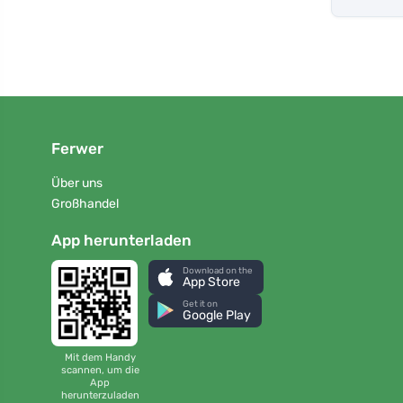
Ferwer
Über uns
Großhandel
App herunterladen
Download on the
App Store
Get it on
Google Play
Mit dem Handy
scannen, um die
App
herunterzuladen