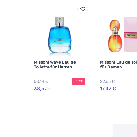
Missoni Wave Eau de
Missoni Eau de Toi
Toilette für Herren
für Damen
50,14 €
22,65 €
-23%
38,57 €
17,42 €