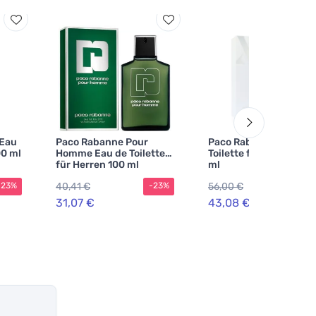
 Eau
Paco Rabanne Pour
Paco Rabanne XS Eau 
00 ml
Homme Eau de Toilette
Toilette für Herren 100
für Herren 100 ml
ml
40,41 €
56,00 €
-23%
-23%
-2
31,07 €
43,08 €