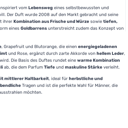
 inspiriert vom
Lebensweg
eines selbstbewussten und
will. Der Duft wurde 2008 auf den Markt gebracht und seine
t ihrer
Kombination aus Frische und Würze
sowie
tiefen,
Form eines
Goldbarrens
unterstreicht zudem das Konzept von
e
, Grapefruit und Blutorange, die einen
energiegeladenen
Zimt
und Rose, ergänzt durch zarte Akkorde von
hellem Leder
,
wird. Die Basis des Duftes rundet eine
warme Kombination
li
ab, die dem Parfum
Tiefe
und
maskuline Stärke
verleiht.
it mittlerer Haltbarkeit
, ideal für
herbstliche und
abendliche
Tragen und ist die perfekte Wahl für Männer, die
usstrahlen möchten.