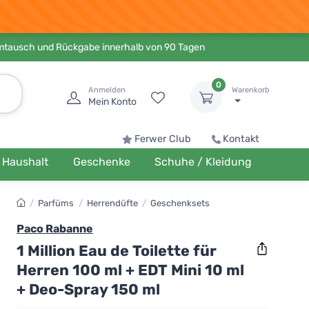
Umtausch und Rückgabe innerhalb von 90 Tagen
0
Anmelden
Warenkorb
Mein Konto
Ferwer Club
Kontakt
Haushalt
Geschenke
Schuhe / Kleidung
/
Parfüms
/
Herrendüfte
/
Geschenksets
Paco Rabanne
1 Million Eau de Toilette für
Herren 100 ml + EDT Mini 10 ml
+ Deo-Spray 150 ml