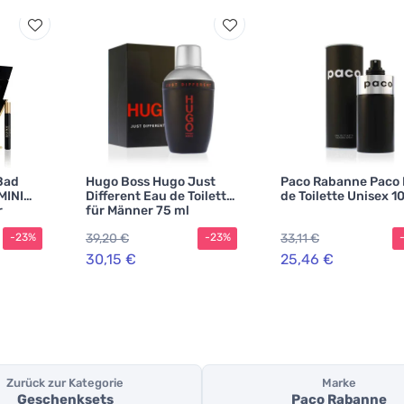
Bad
Hugo Boss Hugo Just
Paco Rabanne Paco
MINI
Different Eau de Toilette
de Toilette Unisex 1
r
für Männer 75 ml
39,20 €
33,11 €
-23%
-23%
30,15 €
25,46 €
Zurück zur Kategorie
Marke
Geschenksets
Paco Rabanne