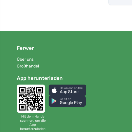
Ferwer
Über uns
Großhandel
App herunterladen
Download on the
App Store
Get it on
Google Play
Mit dem Handy
scannen, um die
App
herunterzuladen