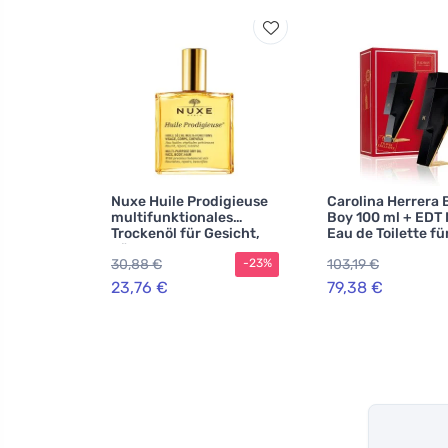
Nuxe Huile Prodigieuse
Carolina Herrera 
multifunktionales
Boy 100 ml + EDT 
Trockenöl für Gesicht,
Eau de Toilette fü
Körper und Haare
Herren
30,88 €
103,19 €
-23%
23,76 €
79,38 €