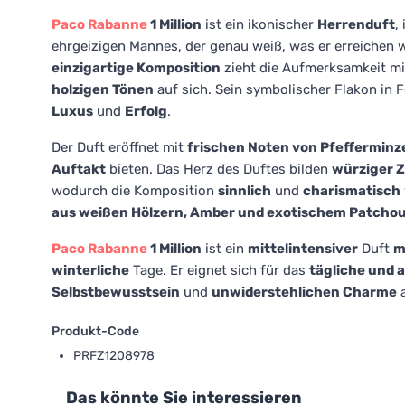
Paco Rabanne
1 Million
ist ein ikonischer
Herrenduft
,
ehrgeizigen Mannes, der genau weiß, was er erreichen 
einzigartige Komposition
zieht die Aufmerksamkeit mi
holzigen Tönen
auf sich. Sein symbolischer Flakon in 
Luxus
und
Erfolg
.
Der Duft eröffnet mit
frischen Noten von Pfefferminz
Auftakt
bieten. Das Herz des Duftes bilden
würziger 
wodurch die Komposition
sinnlich
und
charismatisch
aus weißen Hölzern, Amber und exotischem Patchou
Paco Rabanne
1 Million
ist ein
mittelintensiver
Duft
m
winterliche
Tage. Er eignet sich für das
tägliche und 
Selbstbewusstsein
und
unwiderstehlichen Charme
a
Produkt-Code
PRFZ1208978
Das könnte Sie interessieren