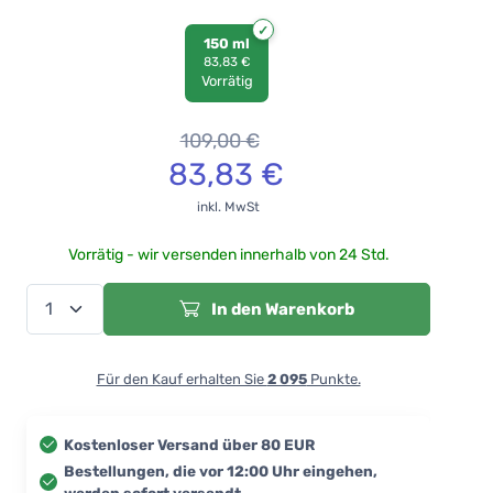
150 ml
83,83 €
Vorrätig
109,00
€
83,83
€
inkl. MwSt
Vorrätig - wir versenden innerhalb von 24 Std.
In den Warenkorb
Für den Kauf erhalten Sie
2 095
Punkte.
Kostenloser Versand über 80 EUR
Bestellungen, die vor 12:00 Uhr eingehen,
werden sofort versandt.